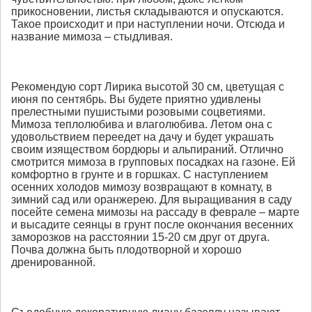
прикосновении, листья складываются и опускаются.
Такое происходит и при наступлении ночи. Отсюда и
название мимоза – стыдливая.
Рекомендую сорт Лирика высотой 30 см, цветущая с
июня по сентябрь. Вы будете приятно удивлены
прелестными пушистыми розовыми соцветиями.
Мимоза теплолюбива и влаголюбива. Летом она с
удовольствием переедет на дачу и будет украшать
своим изяществом бордюры и альпираний. Отлично
смотрится мимоза в групповых посадках на газоне. Ей
комфортно в грунте и в горшках. С наступлением
осенних холодов мимозу возвращают в комнату, в
зимний сад или оранжерею. Для выращивания в саду
посейте семена мимозы на рассаду в феврале – марте
и высадите сеянцы в грунт после окончания весенних
заморозков на расстоянии 15-20 см друг от друга.
Почва должна быть плодотворной и хорошо
дренированной.