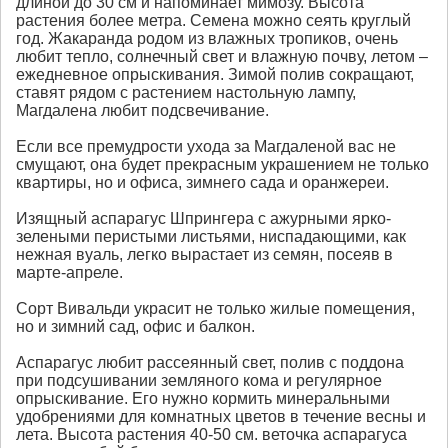
длиной до 30 см и напоминает мимозу. Высота
растения более метра. Семена можно сеять круглый
год. Жакаранда родом из влажных тропиков, очень
любит тепло, солнечный свет и влажную почву, летом –
ежедневное опрыскивания. Зимой полив сокращают,
ставят рядом с растением настольную лампу,
Магдалена любит подсвечивание.
Если все премудрости ухода за Магдаленой вас не
смущают, она будет прекрасным украшением не только
квартиры, но и офиса, зимнего сада и оранжереи.
Изящный аспарагус Шпрингера с ажурными ярко-
зелеными перистыми листьями, ниспадающими, как
нежная вуаль, легко вырастает из семян, посеяв в
марте-апреле.
Сорт Вивальди украсит не только жилые помещения,
но и зимний сад, офис и балкон.
Аспарагус любит рассеянный свет, полив с поддона
при подсушивании земляного кома и регулярное
опрыскивание. Его нужно кормить минеральными
удобрениями для комнатных цветов в течение весны и
лета. Высота растения 40-50 см. веточка аспарагуса