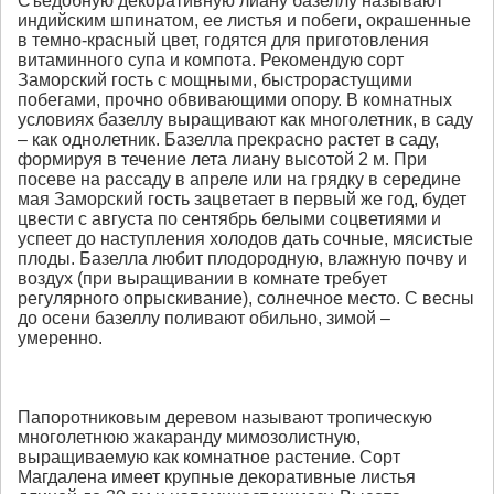
Съедобную декоративную лиану базеллу называют
индийским шпинатом, ее листья и побеги, окрашенные
в темно-красный цвет, годятся для приготовления
витаминного супа и компота. Рекомендую сорт
Заморский гость с мощными, быстрорастущими
побегами, прочно обвивающими опору. В комнатных
условиях базеллу выращивают как многолетник, в саду
– как однолетник. Базелла прекрасно растет в саду,
формируя в течение лета лиану высотой 2 м. При
посеве на рассаду в апреле или на грядку в середине
мая Заморский гость зацветает в первый же год, будет
цвести с августа по сентябрь белыми соцветиями и
успеет до наступления холодов дать сочные, мясистые
плоды. Базелла любит плодородную, влажную почву и
воздух (при выращивании в комнате требует
регулярного опрыскивание), солнечное место. С весны
до осени базеллу поливают обильно, зимой –
умеренно.
Папоротниковым деревом называют тропическую
многолетнюю жакаранду мимозолистную,
выращиваемую как комнатное растение. Сорт
Магдалена имеет крупные декоративные листья