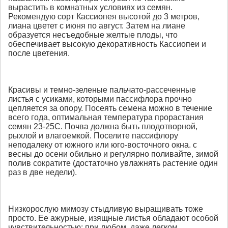
вырастить в комнатных условиях из семян.
Рекомендую сорт Кассиопея высотой до 3 метров,
лиана цветет с июня по август. Затем на лиане
образуется несъедобные желтые плоды, что
обеспечивает высокую декоративность Кассиопеи и
после цветения.
Красивы и темно-зеленые пальчато-рассеченные
листья с усиками, которыми пассифлора прочно
цепляется за опору. Посеять семена можно в течение
всего года, оптимальная температура прорастания
семян 23-25С. Почва должна быть плодотворной,
рыхлой и влагоемкой. Поселите пассифлору
неподалеку от южного или юго-восточного окна. с
весны до осени обильно и регулярно поливайте, зимой
полив сократите (достаточно увлажнять растение один
раз в две недели).
Низкорослую мимозу стыдливую выращивать тоже
просто. Ее ажурные, изящные листья обладают особой
чувствительностью: при любом, даже легком