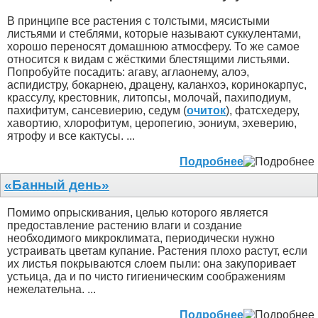
В принципе все растения с толстыми, мясистыми
листьями и стеблями, которые называют суккулентами,
хорошо переносят домашнюю атмосферу. То же самое
относится к видам с жёсткими блестящими листьями.
Попробуйте посадить: агаву, аглаонему, алоэ,
аспидистру, бокарнею, драцену, каланхоэ, коринокарпус,
крассулу, крестовник, литопсы, молочай, пахиподиум,
пахифитум, сансевиерию, седум (
очиток
), фатсхедеру,
хавортию, хлорофитум, церопегию, эониум, эхеверию,
ятрофу и все кактусы. ...
Подробнее
«Банный день»
Помимо опрыскивания, целью которого является
предоставление растению влаги и создание
необходимого микроклимата, периодически нужно
устраивать цветам купание. Растения плохо растут, если
их листья покрываются слоем пыли: она закупоривает
устьица, да и по чисто гигиеническим соображениям
нежелательна. ...
Подробнее