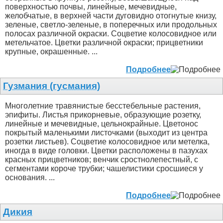
поверхностью почвы, линейные, мечевидные,
желобчатые, в верхней части дуговидно отогнутые книзу,
зеленые, светло-зеленые, в поперечных или продольных
полосах различной окраски. Соцветие колосовидное или
метельчатое. Цветки различной окраски; прицветники
крупные, окрашенные. ...
Подробнее
Гузмания (гусмания)
Многолетние травянистые бесстебельные растения,
эпифиты. Листья прикорневые, образующие розетку,
линейные и мечевидные, цельнокрайные. Цветонос
покрытый маленькими листочками (выходит из центра
розетки листьев). Соцветие колосовидное или метелка,
иногда в виде головки. Цветки расположены в пазухах
красных прицветников; венчик сростнолепестный, с
сегментами короче трубки; чашелистики сросшиеся у
основания. ...
Подробнее
Дикия