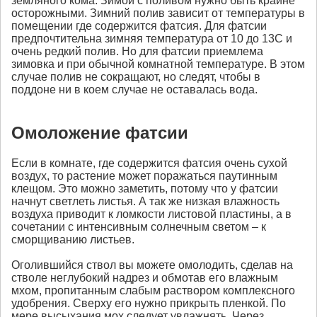
земляного кома. Зимой с поливом нужно быть крайне
осторожными. Зимний полив зависит от температуры в
помещении где содержится фатсия. Для фатсии
предпочтительна зимняя температура от 10 до 13С и
очень редкий полив. Но для фатсии приемлема
зимовка и при обычной комнатной температуре. В этом
случае полив не сокращают, но следят, чтобы в
поддоне ни в коем случае не оставалась вода.
Омоложение фатсии
Если в комнате, где содержится фатсия очень сухой
воздух, то растение может поражаться паутинным
клещом. Это можно заметить, потому что у фатсии
начнут светлеть листья. А так же низкая влажность
воздуха приводит к ломкости листовой пластины, а в
сочетании с интенсивным солнечным светом – к
сморщиванию листьев.
Оголившийся ствол вы можете омолодить, сделав на
стволе неглубокий надрез и обмотав его влажным
мхом, пропитанным слабым раствором комплексного
удобрения. Сверху его нужно прикрыть пленкой. По
мере высыхания мох следует увлажнять. Через