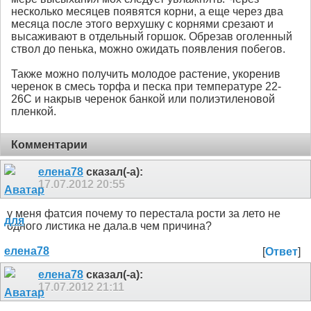
несколько месяцев появятся корни, а еще через два
месяца после этого верхушку с корнями срезают и
высаживают в отдельный горшок. Обрезав оголенный
ствол до пенька, можно ожидать появления побегов.
Также можно получить молодое растение, укоренив
черенок в смесь торфа и песка при температуре 22-
26С и накрыв черенок банкой или полиэтиленовой
пленкой.
Комментарии
елена78
сказал(-а):
17.07.2012
20:55
у меня фатсия почему то перестала рости за лето не
одного листика не дала.в чем причина?
[
Ответ
]
елена78
сказал(-а):
17.07.2012
21:11