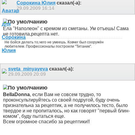
Сорокина Юлия
сказал(-а):
29.09.2009
16:14
Ела "Наполеон" с кремом из сметаны. Ум отъешь
! Сама
не готовила,рецепта нет
.
Не бойся делать то,чего не умеешь. Ковчег был сооружён
любителем. Профессионалы построили "Титаник".
sveta_minyayeva
сказал(-а):
29.09.2009
20:09
BellaDonna
, если Вам не совсем трудно, то
проконсультируйтесь со своей подругой, буду очень
признательна за рецептик, а не получилось тесто, было
твердое и не пропиталось, но как говорят "первый блин-
комом", буду пытаться еще.
Всем огромное спасибо за рецептики!!