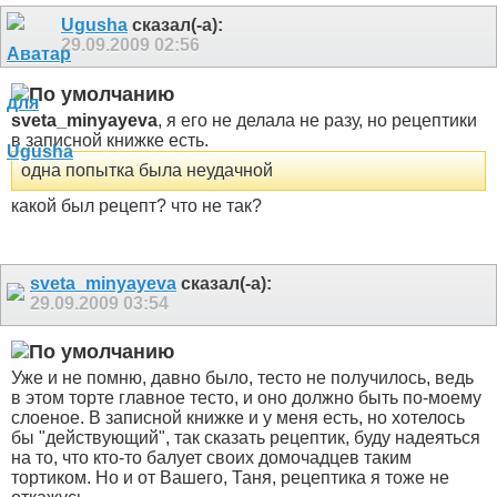
Ugusha
сказал(-а):
29.09.2009
02:56
sveta_minyayeva
, я его не делала не разу, но рецептики
в записной книжке есть.
одна попытка была неудачной
какой был рецепт? что не так?
sveta_minyayeva
сказал(-а):
29.09.2009
03:54
Уже и не помню, давно было, тесто не получилось, ведь
в этом торте главное тесто, и оно должно быть по-моему
слоеное. В записной книжке и у меня есть, но хотелось
бы "действующий", так сказать рецептик, буду надеяться
на то, что кто-то балует своих домочадцев таким
тортиком. Но и от Вашего, Таня, рецептика я тоже не