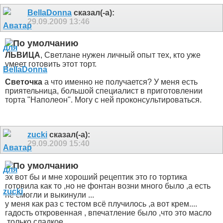
BellaDonna
сказал(-а):
29.09.2009
13:46
ЛЬВИЦА
, Светлане нужен личный опыт тех, кто уже
умеет готовить этот торт.
Светочка
а что именно не получается? У меня есть
приятельница, большой специалист в приготовлении
торта "Наполеон". Могу с ней проконсультироваться.
zucki
сказал(-а):
29.09.2009
15:40
эх вот бы и мне хороший рецептик это го тортика
готовила как то ,но не фонтан возни много было ,а есть
не смогли и выкинули ...
у меня как раз с тестом всё плучилось ,а вот крем....
гадость откровенная , впечатление было ,что это масло
,только сладкое ...