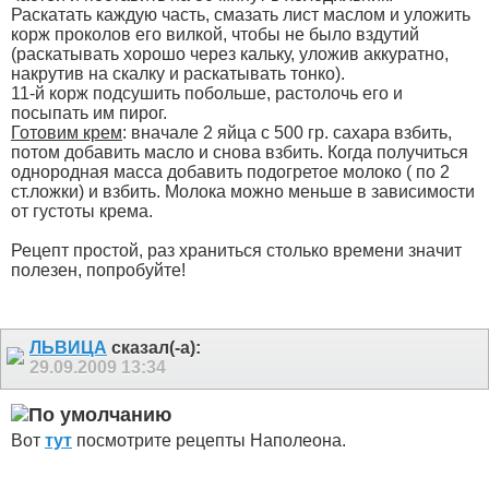
Раскатать каждую часть, смазать лист маслом и уложить
корж проколов его вилкой, чтобы не было вздутий
(раскатывать хорошо через кальку, уложив аккуратно,
накрутив на скалку и раскатывать тонко).
11-й корж подсушить побольше, растолочь его и
посыпать им пирог.
Готовим крем
: вначале 2 яйца с 500 гр. сахара взбить,
потом добавить масло и снова взбить. Когда получиться
однородная масса добавить подогретое молоко ( по 2
ст.ложки) и взбить. Молока можно меньше в зависимости
от густоты крема.
Рецепт простой, раз храниться столько времени значит
полезен, попробуйте!
ЛЬВИЦА
сказал(-а):
29.09.2009
13:34
Вот
тут
посмотрите рецепты Наполеона.