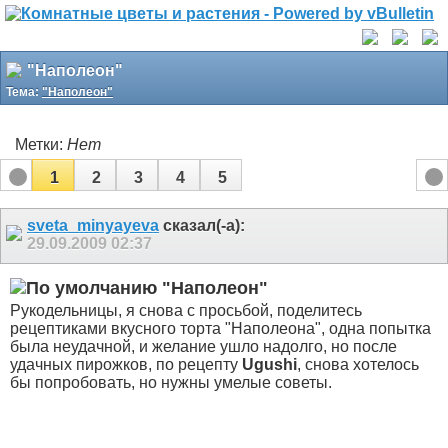
"Наполеон"
Тема:
"Наполеон"
Метки:
Нет
1
2
3
4
5
sveta_minyayeva
сказал(-а):
29.09.2009
02:37
"Наполеон"
Рукодельницы, я снова с просьбой, поделитесь
рецептиками вкусного торта "Наполеона", одна попытка
была неудачной, и желание ушло надолго, но после
удачных пирожков, по рецепту
Ugushi
, снова хотелось
бы попробовать, но нужны умелые советы.