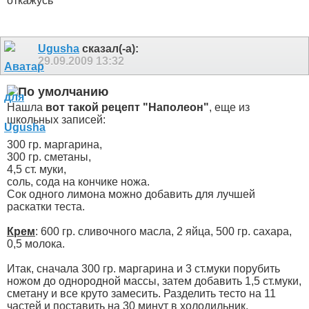
откажусь
Ugusha
сказал(-а):
29.09.2009
13:32
Нашла
вот такой рецепт "Наполеон"
, еще из
школьных записей:
300 гр. маргарина,
300 гр. сметаны,
4,5 ст. муки,
соль, сода на кончике ножа.
Сок одного лимона можно добавить для лучшей
раскатки теста.
Крем
: 600 гр. сливочного масла, 2 яйца, 500 гр. сахара,
0,5 молока.
Итак, сначала 300 гр. маргарина и 3 ст.муки порубить
ножом до однородной массы, затем добавить 1,5 ст.муки,
сметану и все круто замесить. Разделить тесто на 11
частей и поставить на 30 минут в холодильник.