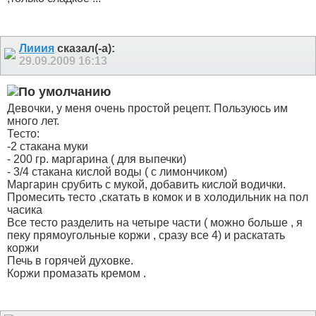
Лииия
сказал(-а):
29.09.2009
16:13
Девочки, у меня очень простой рецепт. Пользуюсь им
много лет.
Тесто:
-2 стакана муки
- 200 гр. маргарина ( для выпечки)
- 3/4 стакана кислой воды ( с лимончиком)
Маргарин срубить с мукой, добавить кислой водички.
Промесить тесто ,скатать в комок и в холодильник на пол
часика
Все тесто разделить на четыре части ( можно больше , я
пеку прямоугольные коржи , сразу все 4) и раскатать
коржи
Печь в горячей духовке.
Коржи промазать кремом .