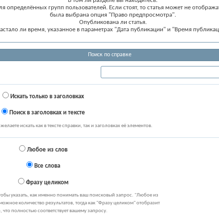
В том ли разделе вы находитесь.
ля определённых групп пользователей. Если стоят, то статья может не отображ
была выбрана опция "Право предпросмотра".
Опубликована ли статья.
астало ли время, указанное в параметрах "Дата публикации" и "Время публикац
Поиск по справке
Искать только в заголовках
Поиск в заголовках и тексте
желаете искать как в тексте справки, так и заголовках её элементов.
Любое из слов
Все слова
Фразу целиком
тобы указать, как именно понимать ваш поисковый запрос. "Любое из
можное количество результатов, тогда как "Фразу целиком" отобразит
о, что полностью соответствует вашему запросу.