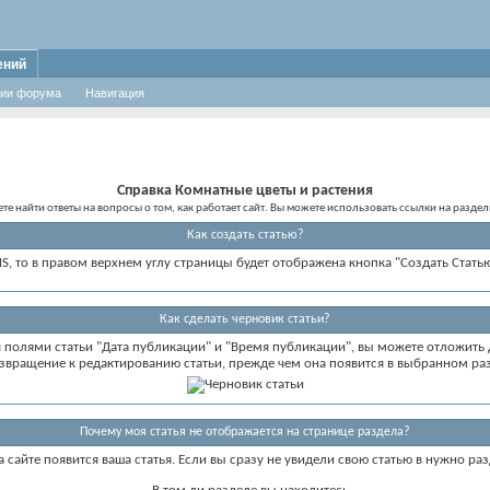
ений
ии форума
Навигация
Справка Комнатные цветы и растения
те найти ответы на вопросы о том, как работает сайт. Вы можете использовать ссылки на разд
Как создать статью?
MS, то в правом верхнем углу страницы будет отображена кнопка "Создать Статью
Как сделать черновик статьи?
 полями статьи "Дата публикации" и "Время публикации", вы можете отложить 
звращение к редактированию статьи, прежде чем она появится в выбранном ра
Почему моя статья не отображается на странице раздела?
на сайте появится ваша статья. Если вы сразу не увидели свою статью в нужно 