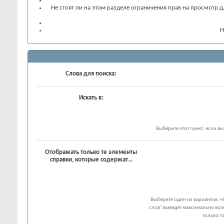
Не стоят ли на этом разделе ограничения прав на просмотр д
Н
Слова для поиска:
Искать в:
Выберите этот пункт, если вы 
Отображать только те элементы
справки, которые содержат...
Выберите один из вариантов, ч
слов" выведет максимально воз
только т