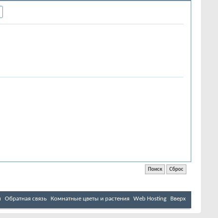
м
Обратная связь
Комнатные цветы и растения
Web Hosting
Вверх