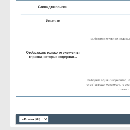
Слова для поиска:
Искать в:
Выберите этот пункт, если вы 
Отображать только те элементы
справки, которые содержат...
Выберите один из вариантов, ч
слов" выведет максимально воз
только т