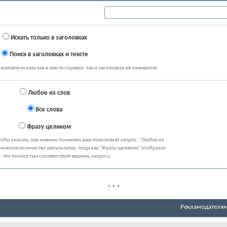
Искать только в заголовках
Поиск в заголовках и тексте
желаете искать как в тексте справки, так и заголовках её элементов.
Любое из слов
Все слова
Фразу целиком
тобы указать, как именно понимать ваш поисковый запрос. "Любое из
можное количество результатов, тогда как "Фразу целиком" отобразит
о, что полностью соответствует вашему запросу.
*
*
*
Рекламодателя