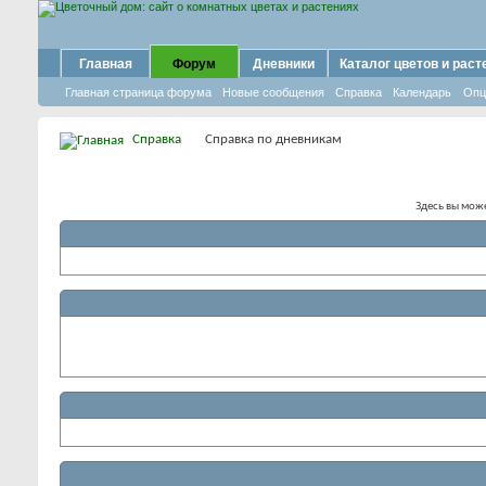
Главная
Форум
Дневники
Каталог цветов и раст
Главная страница форума
Новые сообщения
Справка
Календарь
Опц
Справка
Справка по дневникам
Здесь вы може