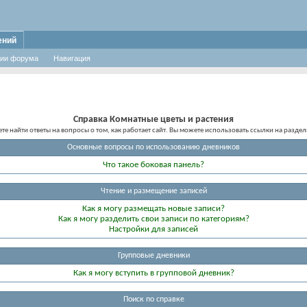
ений
ии форума
Навигация
Справка Комнатные цветы и растения
те найти ответы на вопросы о том, как работает сайт. Вы можете использовать ссылки на разд
Основные вопросы по использованию дневников
Что такое боковая панель?
Чтение и размещение записей
Как я могу размещать новые записи?
Как я могу разделить свои записи по категориям?
Настройки для записей
Групповые дневники
Как я могу вступить в групповой дневник?
Поиск по справке