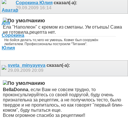
Сорокина Юлия
сказал(-а):
29.09.2009
16:14
Ела "Наполеон" с кремом из сметаны. Ум отъешь
! Сама
не готовила,рецепта нет
.
Не бойся делать то,чего не умеешь. Ковчег был сооружён
любителем. Профессионалы построили "Титаник".
sveta_minyayeva
сказал(-а):
29.09.2009
20:09
BellaDonna
, если Вам не совсем трудно, то
проконсультируйтесь со своей подругой, буду очень
признательна за рецептик, а не получилось тесто, было
твердое и не пропиталось, но как говорят "первый блин-
комом", буду пытаться еще.
Всем огромное спасибо за рецептики!!