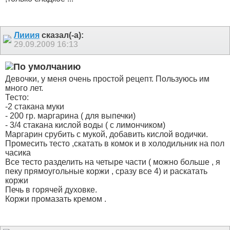
Лииия
сказал(-а):
29.09.2009
16:13
Девочки, у меня очень простой рецепт. Пользуюсь им
много лет.
Тесто:
-2 стакана муки
- 200 гр. маргарина ( для выпечки)
- 3/4 стакана кислой воды ( с лимончиком)
Маргарин срубить с мукой, добавить кислой водички.
Промесить тесто ,скатать в комок и в холодильник на пол
часика
Все тесто разделить на четыре части ( можно больше , я
пеку прямоугольные коржи , сразу все 4) и раскатать
коржи
Печь в горячей духовке.
Коржи промазать кремом .