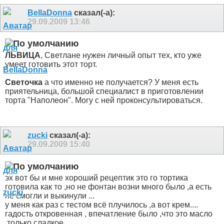
BellaDonna
сказал(-а):
29.09.2009
13:46
ЛЬВИЦА
, Светлане нужен личный опыт тех, кто уже
умеет готовить этот торт.
Светочка
а что именно не получается? У меня есть
приятельница, большой специалист в приготовлении
торта "Наполеон". Могу с ней проконсультироваться.
zucki
сказал(-а):
29.09.2009
15:40
эх вот бы и мне хороший рецептик это го тортика
готовила как то ,но не фонтан возни много было ,а есть
не смогли и выкинули ...
у меня как раз с тестом всё плучилось ,а вот крем....
гадость откровенная , впечатление было ,что это масло
,только сладкое ...