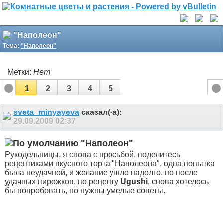
"Наполеон"
Тема:
"Наполеон"
Метки:
Нет
1
2
3
4
5
sveta_minyayeva
сказал(-а):
29.09.2009
02:37
"Наполеон"
Рукодельницы, я снова с просьбой, поделитесь
рецептиками вкусного торта "Наполеона", одна попытка
была неудачной, и желание ушло надолго, но после
удачных пирожков, по рецепту
Ugushi
, снова хотелось
бы попробовать, но нужны умелые советы.