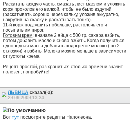
Раскатать каждую часть, смазать лист маслом и уложить
корж проколов его вилкой, чтобы не было вздутий
(раскатывать хорошо через кальку, уложив аккуратно,
накрутив на скалку и раскатывать тонко).
11-й корж подсушить побольше, растолочь его и
посыпать им пирог.
Готовим крем
: вначале 2 яйца с 500 гр. сахара взбить,
потом добавить масло и снова взбить. Когда получиться
однородная масса добавить подогретое молоко ( по 2
ст.ложки) и взбить. Молока можно меньше в зависимости
от густоты крема.
Рецепт простой, раз храниться столько времени значит
полезен, попробуйте!
ЛЬВИЦА
сказал(-а):
29.09.2009
13:34
Вот
тут
посмотрите рецепты Наполеона.