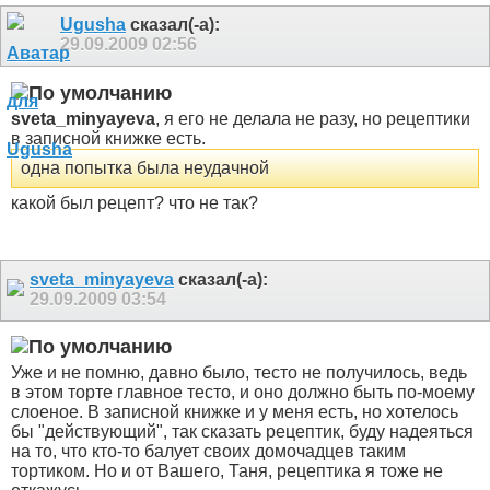
Ugusha
сказал(-а):
29.09.2009
02:56
sveta_minyayeva
, я его не делала не разу, но рецептики
в записной книжке есть.
одна попытка была неудачной
какой был рецепт? что не так?
sveta_minyayeva
сказал(-а):
29.09.2009
03:54
Уже и не помню, давно было, тесто не получилось, ведь
в этом торте главное тесто, и оно должно быть по-моему
слоеное. В записной книжке и у меня есть, но хотелось
бы "действующий", так сказать рецептик, буду надеяться
на то, что кто-то балует своих домочадцев таким
тортиком. Но и от Вашего, Таня, рецептика я тоже не