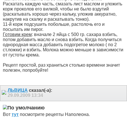
Раскатать каждую часть, смазать лист маслом и уложить
корж проколов его вилкой, чтобы не было вздутий
(раскатывать хорошо через кальку, уложив аккуратно,
накрутив на скалку и раскатывать тонко).
11-й корж подсушить побольше, растолочь его и
посыпать им пирог.
Готовим крем
: вначале 2 яйца с 500 гр. сахара взбить,
потом добавить масло и снова взбить. Когда получиться
однородная масса добавить подогретое молоко ( по 2
ст.ложки) и взбить. Молока можно меньше в зависимости
от густоты крема.
Рецепт простой, раз храниться столько времени значит
полезен, попробуйте!
ЛЬВИЦА
сказал(-а):
29.09.2009
13:34
Вот
тут
посмотрите рецепты Наполеона.