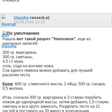
откажусь
Ugusha
сказал(-а):
29.09.2009
13:32
Нашла
вот такой рецепт "Наполеон"
, еще из
школьных записей:
300 гр. маргарина,
300 гр. сметаны,
4,5 ст. муки,
соль, сода на кончике ножа.
Сок одного лимона можно добавить для лучшей
раскатки теста.
Крем
: 600 гр. сливочного масла, 2 яйца, 500 гр. сахара,
0,5 молока.
Итак, сначала 300 гр. маргарина и 3 ст.муки порубить
ножом до однородной массы, затем добавить 1,5 ст.муки,
сметану и все круто замесить. Разделить тесто на 11
частей и поставить на 30 минут в холодильник.