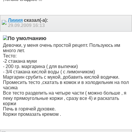
Лииия
сказал(-а):
29.09.2009
16:13
Девочки, у меня очень простой рецепт. Пользуюсь им
много лет.
Тесто:
-2 стакана муки
- 200 гр. маргарина ( для выпечки)
- 3/4 стакана кислой воды ( с лимончиком)
Маргарин срубить с мукой, добавить кислой водички.
Промесить тесто ,скатать в комок и в холодильник на пол
часика
Все тесто разделить на четыре части ( можно больше , я
пеку прямоугольные коржи , сразу все 4) и раскатать
коржи
Печь в горячей духовке.
Коржи промазать кремом .