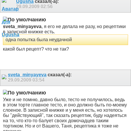
Ugusha
сказал(-а):
29.09.2009
02:56
sveta_minyayeva
, я его не делала не разу, но рецептики
в записной книжке есть.
одна попытка была неудачной
какой был рецепт? что не так?
sveta_minyayeva
сказал(-а):
29.09.2009
03:54
Уже и не помню, давно было, тесто не получилось, ведь
в этом торте главное тесто, и оно должно быть по-моему
слоеное. В записной книжке и у меня есть, но хотелось
бы "действующий", так сказать рецептик, буду надеяться
на то, что кто-то балует своих домочадцев таким
тортиком. Но и от Вашего, Таня, рецептика я тоже не