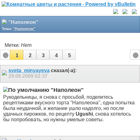
"Наполеон"
Тема:
"Наполеон"
Метки:
Нет
1
2
3
4
5
sveta_minyayeva
сказал(-а):
29.09.2009
02:37
"Наполеон"
Рукодельницы, я снова с просьбой, поделитесь
рецептиками вкусного торта "Наполеона", одна попытка
была неудачной, и желание ушло надолго, но после
удачных пирожков, по рецепту
Ugushi
, снова хотелось
бы попробовать, но нужны умелые советы.