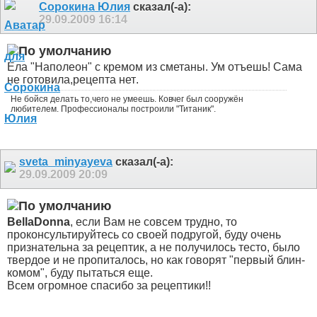
Сорокина Юлия
сказал(-а):
29.09.2009
16:14
Ела "Наполеон" с кремом из сметаны. Ум отъешь
! Сама
не готовила,рецепта нет
.
Не бойся делать то,чего не умеешь. Ковчег был сооружён
любителем. Профессионалы построили "Титаник".
sveta_minyayeva
сказал(-а):
29.09.2009
20:09
BellaDonna
, если Вам не совсем трудно, то
проконсультируйтесь со своей подругой, буду очень
признательна за рецептик, а не получилось тесто, было
твердое и не пропиталось, но как говорят "первый блин-
комом", буду пытаться еще.
Всем огромное спасибо за рецептики!!