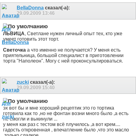
BellaDonna
сказал(-а):
29.09.2009
13:46
ЛЬВИЦА
, Светлане нужен личный опыт тех, кто уже
умеет готовить этот торт.
Светочка
а что именно не получается? У меня есть
приятельница, большой специалист в приготовлении
торта "Наполеон". Могу с ней проконсультироваться.
zucki
сказал(-а):
29.09.2009
15:40
эх вот бы и мне хороший рецептик это го тортика
готовила как то ,но не фонтан возни много было ,а есть
не смогли и выкинули ...
у меня как раз с тестом всё плучилось ,а вот крем....
гадость откровенная , впечатление было ,что это масло
,только сладкое ...