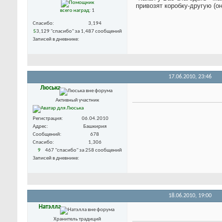
привозят коробку-другую (он
всего наград
: 1
Спасибо
3,194
5
3,129 "спасибо" за 1,487 сообщений
Записей в дневнике
17.06.2010,
23:46
Люська
Активный участник
Регистрация
06.04.2010
Адрес
Башкирия
Сообщений
678
Спасибо
1,306
9
467 "спасибо" за 258 сообщений
Записей в дневнике
18.06.2010,
19:00
Натэлла
Хранитель традиций