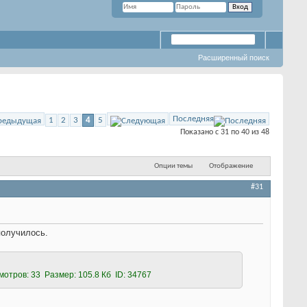
Расширенный поиск
Последняя
1
2
3
4
5
Показано с 31 по 40 из 48
Опции темы
Отображение
#31
 получилось.