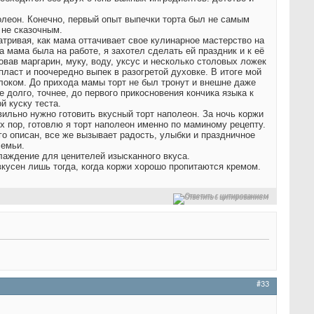
олеон. Конечно, первый опыт выпечки торта был не самым
 не сказочным.
тривая, как мама оттачивает свое кулинарное мастерство на
а мама была на работе, я захотел сделать ей праздник и к её
вав маргарин, муку, воду, уксус и несколько столовых ложек
пласт и поочередно выпек в разогретой духовке. В итоге мой
оком. До прихода мамы торт не был тронут и внешне даже
долго, точнее, до первого прикосновения кончика языка к
й куску теста.
вильно нужно готовить вкусный торт наполеон. За ночь коржи
х пор, готовлю я торт наполеон именно по маминому рецепту.
ого описан, все же вызывает радость, улыбки и праздничное
семьи.
слаждение для ценителей изысканного вкуса.
вкусен лишь тогда, когда коржи хорошо пропитаются кремом.
Ответить с цитированием
#33