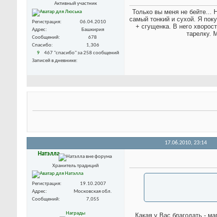
Активный участник
Только вы меня не бейте... 
самый тонкий и сухой. Я поку
Регистрация
06.04.2010
+ сгущенка. В него хворос
Адрес
Башкирия
тарелку. 
Сообщений
678
Спасибо
1,306
9
467 "спасибо" за 258 сообщений
Записей в дневнике
17.06.2010,
23:14
Натэлла
Хранитель традиций
Регистрация
19.10.2007
Адрес
Московская обл.
Сообщений
7,055
Награды
Какая у Вас благодать - м