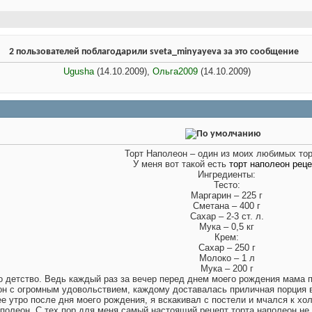
2 пользователей поблагодарили sveta_minyayeva за это сообщение
Ugusha
(14.10.2009),
Ольга2009
(14.10.2009)
Торт Наполеон – один из моих любимых тор
У меня вот такой есть
торт наполеон реце
Ингредиенты:
Тесто:
Маргарин – 225 г
Сметана – 400 г
Сахар – 2-3 ст. л.
Мука – 0,5 кг
Крем:
Сахар – 250 г
Молоко – 1 л
Мука – 200 г
о детство. Ведь каждый раз за вечер перед днем моего рождения мама 
н с огромным удовольствием, каждому доставалась приличная порция во
е утро после дня моего рождения, я вскакивал с постели и мчался к х
полеон. С тех пор для меня самый настоящий рецепт торта наполеон не 