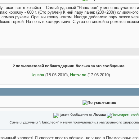
Ну такая вот я хозяйка... Самый удачный "Наполеон" у меня получается 
паю коробку - 600 г. (Сто рублей) К ней пару пачек (200+200г) сливочно
т ломаю руками. Орешки крошу ножом. Иногда добавляю пару ложек чер
Можно горкой. На ночь в холодильник. С утра он спокойно режется ножом.
2 пользователей поблагодарили Люська за это сообщение
Ugusha
(18.06.2010),
Натэлла
(17.06.2010)
Сообщение от
Люська
Самый удачный "Наполеон" у меня получается из магазинного хворост
агазинный хворост! Я хворост просто обожаю, но у нас в Подмосковье ег