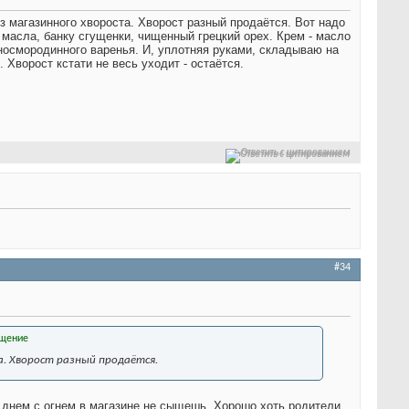
из магазинного хвороста. Хворост разный продаётся. Вот надо
го масла, банку сгущенки, чищенный грецкий орех. Крем - масло
носмородинного варенья. И, уплотняя руками, складываю на
 Хворост кстати не весь уходит - остаётся.
Ответить с цитированием
#34
а. Хворост разный продаётся.
о днем с огнем в магазине не сыщешь. Хорошо хоть родители