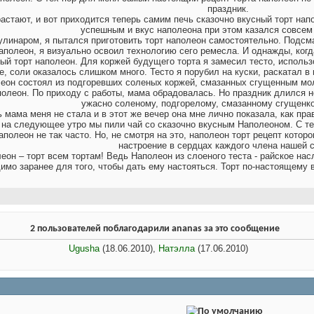
праздник.
астают, и вот приходится теперь самим печь сказочно вкусный торт нап
успешным и вкус наполеона при этом казался совсем
линаром, я пытался приготовить торт наполеон самостоятельно. Подсма
наполеон, я визуально освоил технологию сего ремесла. И однажды, когд
ый торт наполеон. Для коржей будущего торта я замесил тесто, использо
, соли оказалось слишком много. Тесто я порубил на куски, раскатал в 
леон состоял из подгоревших соленых коржей, смазанных сгущенным мол
леон. По приходу с работы, мама обрадовалась. Но праздник длился не 
ужасно соленому, подгорелому, смазанному сгущенко
 мама меня не стала и в этот же вечер она мне лично показала, как пра
 на следующее утро мы пили чай со сказочно вкусным Наполеоном. С те
аполеон не так часто. Но, не смотря на это, наполеон торт рецепт котор
настроение в сердцах каждого члена нашей 
еон – торт всем тортам! Ведь Наполеон из слоеного теста - райское на
имо заранее для того, чтобы дать ему настояться. Торт по-настоящему 
2 пользователей поблагодарили ananas за это сообщение
Ugusha
(18.06.2010),
Натэлла
(17.06.2010)