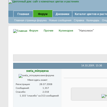
Главная
Форум
Дневники
Каталог цветов и раст
Главная страница форума
Новые сообщения
Справка
Календарь
Опц
Форум
Прочее
Кулинария
"Наполеон"
14.10.2009,
15:36
sveta_minyayeva
Меня здесь знают
Регистрация
28.07.2008
Сообщений
1,357
Спасибо
2,018
1,103 "спасибо" за 313 сообщений