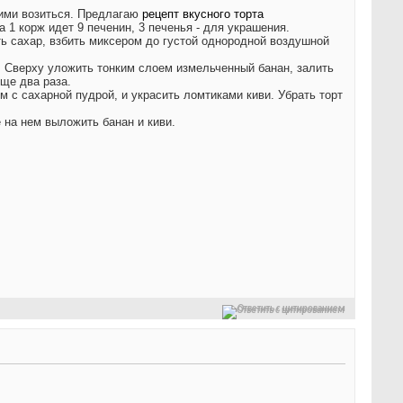
ними возиться. Предлагаю
рецепт вкусного торта
 1 корж идет 9 печенин, 3 печенья - для украшения.
ь сахар, взбить миксером до густой однородной воздушной
я. Сверху уложить тонким слоем измельченный банан, залить
ще два раза.
 с сахарной пудрой, и украсить ломтиками киви. Убрать торт
 на нем выложить банан и киви.
Ответить с цитированием