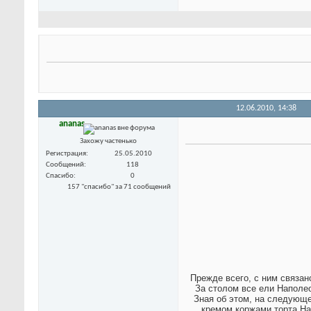
12.06.2010,
14:38
ananas
Захожу частенько
Регистрация
25.05.2010
Сообщений
118
Спасибо
0
157 "спасибо" за 71 сообщений
Прежде всего, с ним связан
За столом все ели Наполео
Зная об этом, на следующе
кремом коржами торта На