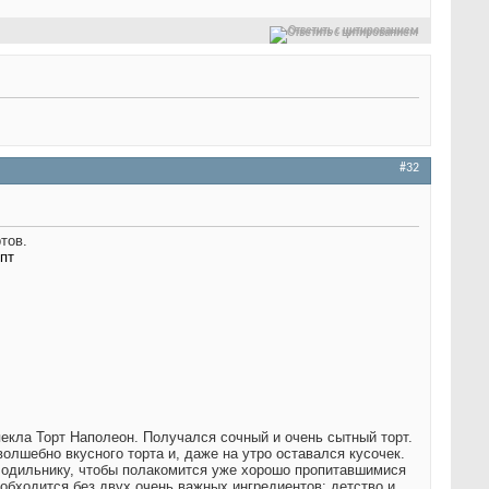
Ответить с цитированием
#32
тов.
пт
пекла Торт Наполеон. Получался сочный и очень сытный торт.
лшебно вкусного торта и, даже на утро оставался кусочек.
олодильнику, чтобы полакомится уже хорошо пропитавшимися
обходится без двух очень важных ингредиентов: детство и