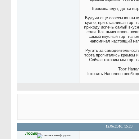
Времена идут, детки выр
Будучи еще совсем юным ку
кухне, приготавливая торт 
приходу испечь самый вкусн
соли. Как выяснилось позже
самый вкусный торт напо
напоминал настоящий напо
Ругать за самодеятельность
торта пропитались кремом и
Сейчас готовим мы торт н
Торт Напол
Готовить Наполеон необход
12.06.2010,
15:23
Люська