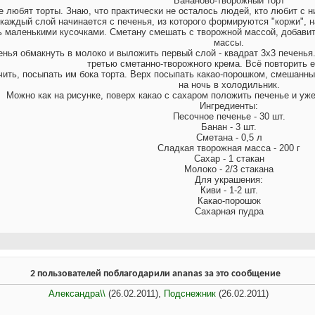
Бананово-творожный торт
е любят торты. Знаю, что практически не осталось людей, кто любит с 
каждый слой начинается с печенья, из которого формируются "коржи", на
ь маленькими кусочками. Сметану смешать с творожной массой, добавит
массы.
енья обмакнуть в молоко и выложить первый слой - квадрат 3х3 печень
третью сметанно-творожного крема. Всё повторить е
ить, посыпать им бока торта. Верх посыпать какао-порошком, смешанным
на ночь в холодильник.
Можно как на рисунке, поверх какао с сахаром положить печенье и уже
Ингредиенты:
Песочное печенье - 30 шт.
Банан - 3 шт.
Сметана - 0,5 л
Сладкая творожная масса - 200 г
Сахар - 1 стакан
Молоко - 2/3 стакана
Для украшения:
Киви - 1-2 шт.
Какао-порошок
Сахарная пудра
2 пользователей поблагодарили ananas за это сообщение
Александра\\
(26.02.2011),
Подснежник
(26.02.2011)