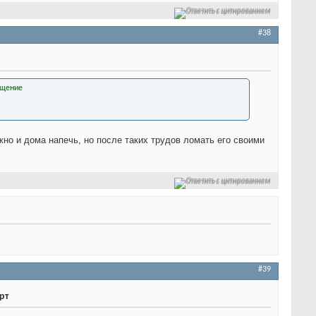
Ответить с цитированием
#38
жно и дома напечь, но после таких трудов ломать его своими
Ответить с цитированием
#39
рт