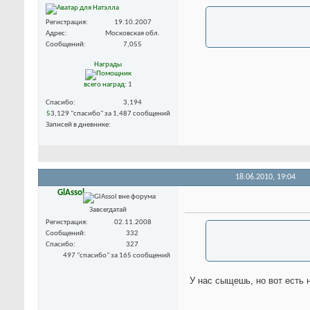
Регистрация
19.10.2007
Адрес
Московская обл.
Сообщений
7,055
Награды
всего наград
: 1
Спасибо
3,194
5
3,129 "спасибо" за 1,487 сообщений
Записей в дневнике
18.06.2010,
19:04
GlAssol
Завсегдатай
Регистрация
02.11.2008
Сообщений
332
Спасибо
327
497 "спасибо" за 165 сообщений
У нас сыщешь, но вот есть 