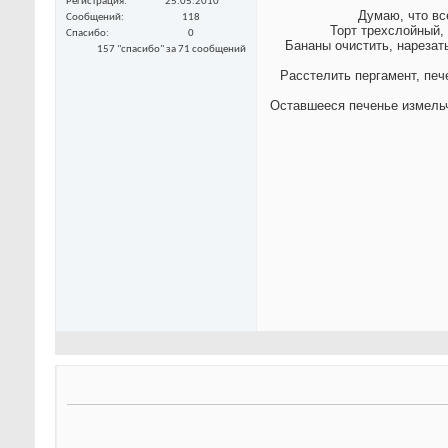
Регистрация
25.05.2010
Думаю, что вс
Сообщений
118
Торт трехслойный, 
Спасибо
0
Бананы очистить, нарезат
157 "спасибо" за 71 сообщений
Расстелить пергамент, печ
Оставшееся печенье измельч