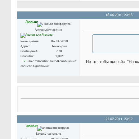
18.06.2010,
23:18
Люська
Активный участник
Регистрация
06.04.2010
Адрес
Башкирия
Сообщений
678
Спасибо
1,306
Не то чтобы всерьёз. "Напо
9
467 "спасибо" за 258 сообщений
Записей в дневнике
25.02.2011,
23:19
ananas
Захожу частенько