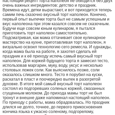
настоящий рецепт торта наполеон не обходится без двух
очень важных ингредиентов: детство и праздник.
Времена идут, детки вырастают, и вот приходится теперь
самим печь сказочно вкусный торт наполеон. Конечно,
первый опыт выпечки торта был не самым успешным и
вкус наполеона при этом казался совсем не сказочным.
Будучи еще совсем юным кулинаром, я пытался
приготовить торт наполеон самостоятельно.
Подсматривая, как мама оттачивает свое кулинарное
мастерство на кухне, приготавливая торт наполеон, я
визуально освоил технологию сего ремесла. И однажды,
когда мама была на работе, я захотел сделать ей
праздник и к её приходу испечь самый вкусный торт
наполеон. Для коржей будущего торта я замесил тесто,
использовав маргарин, муку, воду, уксус и несколько
столовых ложек соли. Как выяснилось позже, соли
оказалось слишком много. Тесто я порубил на куски,
раскатал в пласт и поочередно выпек в разогретой
духовке. В итоге мой самый вкусный торт наполеон
состоял из подгоревших соленых коржей, смазанных
сгущенным молоком. До прихода мамы торт не был
тронут и внешне даже напоминал настоящий наполеон.
По приходу с работы, мама обрадовалась. Но праздник
длился не долго, точнее, до первого прикосновения
кончика языка к ужасно соленому, подгорелому,