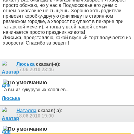
просто обожаю, но у нас в Подмосковье его днем с
огнем в магазине не сыщешь. Хорошо хоть родители
привозят коробку-другую (они живут в старинном
рязанском городке, а хворост покупают в пекарне при
татарской мечети), и тогда у всей нашей семьи
начинается просто праздник живота!
Люська
, представляю, какой вкусный торт получается из
хвороста!
Спасибо за рецепт!
Люська
сказал(-а):
17.06.2010
23:46
а вы из кукурузных хлопьев...
Натэлла
сказал(-а):
18.06.2010
19:00