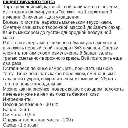
рецепт вкусного торта
Торт трехслойный, каждый слой начинается с печенья,
из которого формируются "коржи", на 1 корж идет 9
печенин, 3 печенья - для украшения.
Бананы очистить, нарезать маленькими кусочками.
Сметану смешать с творожной массой, добавить сахар,
взбить миксером до густой однородной воздушной
массы.
Расстелить пергамент, печенья обмакнуть в молоко и
выложить первый слой - квадрат 3х3 печенья. Сверху
уложить тонким слоем измельченный банан, залить
третью сметанно-творожного крема. Всё повторить еще
два раза.
Оставшееся печенье измельчить, посыпать им бока
торта. Верх посыпать какао-порошком, смешанным с
сахарной пудрой, и украсить ломтиками киви. Убрать
торт на ночь в холодильник.
Можно как на рисунке, поверх какао с сахаром положить
печенье и уже на нем выложить банан и киви.
Ингредиенты:
Песочное печенье - 30 шт.
Банан - 3 шт.
Сметана - 0,5 л
Сладкая творожная масса - 200 г
Сахар - 1 стакан