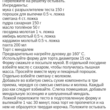
Переложите на решетку остывать.
Ингредиенты:
мука с разрыхлителем теста 150 г
порошок для выпечки 0.5 ч. ложка
сметана 4 ст. ложка
пудра сахарная 150 г
масло топлёное 50 г
гвоздика молотая 1 ч. ложка
имбирь молотый 0.5 ч. ложка
кардамон молотый 0.5 ч. ложка
пахта 200 мл
Торт с миндалем
Предварительно нагрейте духовку до 160° С.
Используйте форму для торта диаметром 15 см.
Форму смажьте и посыпьте мукой. В отдельной посудине
взбейте масло с сахаром, чтобы получилась пышная
масса. Просейте вместе муку и пекарный порошок.
Отдельно взбейте сметану с молоком.
Добавьте во взбитую смесь сухие компоненты в три
приема, чередуя со смесью сметаны и молока. Каждый
раз как следует взбивайте. Слегка помешивая, добавьте
миндальную эссенцию и шелушенный миндаль.
Ложкой переложите тесто в подготовленную форму и
выпекайте 1 час 30 минут, пока торт не пропечется и на
нем не образуется твердая корочка. Положите остывать