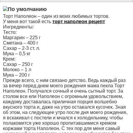
Торт Наполеон – один из моих любимых тортов.
У меня вот такой есть
торт наполеон рецепт
Ингредиенты:
Тесто:
Маргарин – 225 г
Сметана – 400 г
Сахар – 2-3 ст. л.
Мука – 0,5 кг
Крем:
Сахар – 250 г
Молоко – 1 л
Мука – 200 г
Прежде всего, с ним связано детство. Ведь каждый раз
за вечер перед днем моего рождения мама пекла Торт
Наполеон. Получался сочный и очень сытный торт. За
столом все ели Наполеон с огромным удовольствием,
каждому доставалась приличная порция волшебно
вкусного торта и, даже на утро оставался кусочек. Зная
об этом, на следующее утро после дня моего рождения,
я вскакивал с постели и мчался к холодильнику, чтобы
полакомится уже хорошо пропитавшимися кремом
коржами торта Наполеон. С тех пор для меня самый