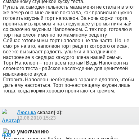
смазанному сгущенкой куску теста.
Ругать за самодеятельность мама меня не стала и в этот
же вечер она мне лично показала, как правильно нужно
готовить вкусный торт наполеон. За ночь коржи торта
пропитались кремом и на следующее утро мы пили чай
со сказочно вкусным Наполеоном. С тех пор, готовлю я
торт наполеон именно по маминому рецепту.
Сейчас готовим мы торт наполеон не так часто. Но, не
смотря на это, наполеон торт рецепт которого описан,
все же вызывает радость, улыбки и праздничное
настроение в сердцах каждого члена нашей семьи.
Торт Наполеон – торт всем тортам! Ведь Наполеон из
слоеного теста - райское наслаждение для ценителей
изысканного вкуса.
Готовить Наполеон необходимо заранее для того, чтобы
дать ему настояться. Торт по-настоящему вкусен лишь
тогда, когда коржи хорошо пропитаются кремом.
Люська
сказал(-а):
12.06.2010
15:23
Только вы меня не бейте... Ну такая вот я хозяйка...