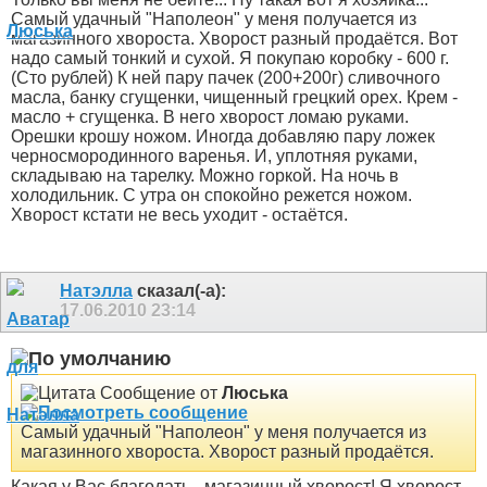
Самый удачный "Наполеон" у меня получается из
магазинного хвороста. Хворост разный продаётся. Вот
надо самый тонкий и сухой. Я покупаю коробку - 600 г.
(Сто рублей) К ней пару пачек (200+200г) сливочного
масла, банку сгущенки, чищенный грецкий орех. Крем -
масло + сгущенка. В него хворост ломаю руками.
Орешки крошу ножом. Иногда добавляю пару ложек
черносмородинного варенья. И, уплотняя руками,
складываю на тарелку. Можно горкой. На ночь в
холодильник. С утра он спокойно режется ножом.
Хворост кстати не весь уходит - остаётся.
Натэлла
сказал(-а):
17.06.2010
23:14
Сообщение от
Люська
Самый удачный "Наполеон" у меня получается из
магазинного хвороста. Хворост разный продаётся.
Какая у Вас благодать - магазинный хворост! Я хворост