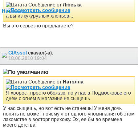
Сообщение от
Люська
а вы из кукурузных хлопьев...
Вы это серьезно предлагаете?
GlAssol
сказал(-а):
18.06.2010
19:04
Сообщение от
Натэлла
Я хворост просто обожаю, но у нас в Подмосковье его
днем с огнем в магазине не сыщешь
У нас сыщешь, но вот есть не станешь! У меня дочь
понять не может, почему я от одного упоминания об этом
лакомстве в восторг прихожу. Эх, ее бы во времена
моего детства!