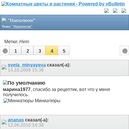
"Наполеон"
Тема:
"Наполеон"
Метки:
Нет
1
2
3
4
5
sveta_minyayeva
сказал(-а):
14.10.2009
15:36
марина1977
, спасибо за рецептик, вот что у меня
получилось.
Миниатюры
ananas
сказал(-а):
12.06.2010
14:38