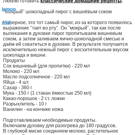
Люблю готовить
классические домашние рецепты
.
"Мокрый" шоколадный пирог с вишнёвым соком
Наверное, это тот самый пирог, из-за которого появилось
выражение "тает во рту". Он "мокрый", так как после
выпекания в духовке пирог пропитываем вишневым
соком, а затем заливаем яично-шоколадной смесью и
даём ей схватиться в духовке. В результате получается
исключительно нежный пирог с восхитительным вкусом
шоколада и вишни.
Продукты
Сок вишневый (для пропитки) - 220 мл
Молоко - 220 мл
Масло подсолнечное - 220 мл
Яйца - 4 шт.
Сахар - 360 г
Мука - 150 г (1 стакан ёмкостью 250 мл)
Какао-порошок - 2 ст. ложки
Разрыхлитель - 10 г
Ванилин - на кончике ножа
Подготавливаем необходимые продукты.
Включаем духовку для разогрева до 180 градусов.
В глубокой миске соединяем молоко, растительное