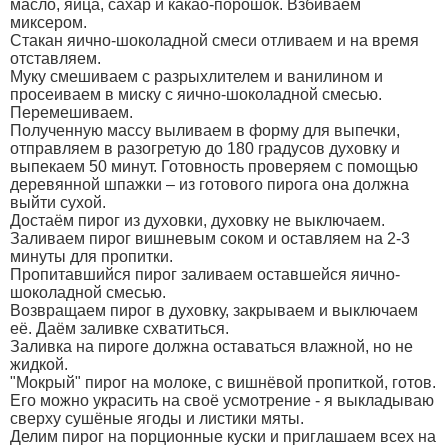
масло, яйца, сахар и какао-порошок. Взбиваем
миксером.
Стакан яично-шоколадной смеси отливаем и на время
отставляем.
Муку смешиваем с разрыхлителем и ванилином и
просеиваем в миску с яично-шоколадной смесью.
Перемешиваем.
Полученную массу выливаем в форму для выпечки,
отправляем в разогретую до 180 градусов духовку и
выпекаем 50 минут. Готовность проверяем с помощью
деревянной шпажки – из готового пирога она должна
выйти сухой.
Достаём пирог из духовки, духовку не выключаем.
Заливаем пирог вишневым соком и оставляем на 2-3
минуты для пропитки.
Пропитавшийся пирог заливаем оставшейся яично-
шоколадной смесью.
Возвращаем пирог в духовку, закрываем и выключаем
её. Даём заливке схватиться.
Заливка на пироге должна оставаться влажной, но не
жидкой.
"Мокрый" пирог на молоке, с вишнёвой пропиткой, готов.
Его можно украсить на своё усмотрение - я выкладываю
сверху сушёные ягоды и листики мяты.
Делим пирог на порционные куски и приглашаем всех на