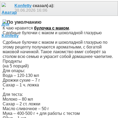
Konfetty
сказал(-а):
30.06.2026
16:06
К чаю нравится
булочка с маком
.
Сдобные булочки с маком и шоколадной глазурью
Сдобные булочки с маком и шоколадной глазурью по
этому рецепту получаются ароматными, с богатой
маковой начинкой. Такое лакомство вмиг соберёт за
столом всю семью и украсит собой домашнее чаепитие.
Продукты
(на 5 порций)
Для опары:
Вода – 120-130 мл
Дрожжи сухие – 7 г
Сахар – 1 ч. ложка
*
Для теста:
Молоко – 80 мл
Сахар – 2 ст. ложки
Масло сливочное – 50 г
Мука – 400-500 г + для работы с тестом