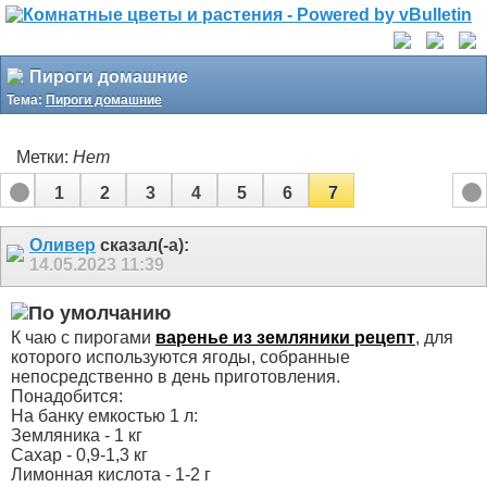
Пироги домашние
Тема:
Пироги домашние
Метки:
Нет
1
2
3
4
5
6
7
Оливер
сказал(-а):
14.05.2023
11:39
К чаю с пирогами
варенье из земляники рецепт
, для
которого используются ягоды, собранные
непосредственно в день приготовления.
Понадобится:
На банку емкостью 1 л:
Земляника - 1 кг
Сахар - 0,9-1,3 кг
Лимонная кислота - 1-2 г