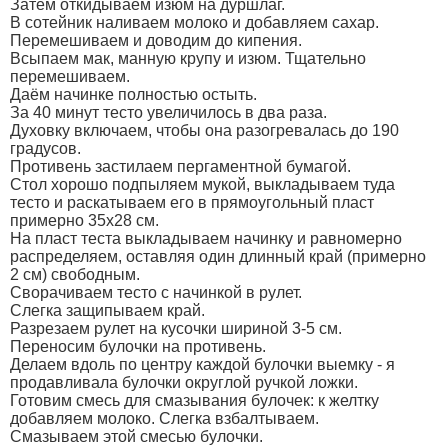
Затем откидываем изюм на дуршлаг.
В сотейник наливаем молоко и добавляем сахар.
Перемешиваем и доводим до кипения.
Всыпаем мак, манную крупу и изюм. Тщательно
перемешиваем.
Даём начинке полностью остыть.
За 40 минут тесто увеличилось в два раза.
Духовку включаем, чтобы она разогревалась до 190
градусов.
Противень застилаем пергаментной бумагой.
Стол хорошо подпыляем мукой, выкладываем туда
тесто и раскатываем его в прямоугольный пласт
примерно 35х28 см.
На пласт теста выкладываем начинку и равномерно
распределяем, оставляя один длинный край (примерно
2 см) свободным.
Сворачиваем тесто с начинкой в рулет.
Слегка защипываем край.
Разрезаем рулет на кусочки шириной 3-5 см.
Переносим булочки на противень.
Делаем вдоль по центру каждой булочки выемку - я
продавливала булочки округлой ручкой ложки.
Готовим смесь для смазывания булочек: к желтку
добавляем молоко. Слегка взбалтываем.
Смазываем этой смесью булочки.