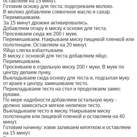
оставляем на 15 минут.
Готовим основу для теста: подогреваем молоко.
В молоко добавляем сливочное масло и сахар.
Перемешиваем.
За 15 минут дрожжи активировались.
Добавляем опару в миску к основе для теста.
Просеиваем сюда же 200 г муки.
Перемешиваем. Накрываем миску пищевой пленкой или
полотенцем. Оставляем на 20 минут.
Яйцо слегка взбалтываем.
В миску с основой для теста добавляем яйцо.
Перемешиваем.
Просеиваем в отдельную миску 200 г муки. В муке по
центру делаем лунку.
Выкладываем сюда основу для теста и, подсыпая муку
от краев к центру, замешиваем тесто.
Перекладываем тесто на стол и продолжаем замес
руками.
По мере надобности добавляем остальную муку -
должно замеситься мягкое нелипкое тесто.
Выкладываем тесто в миску. Накрываем миску
полотенцем или пищевой пленкой и оставляем на 40
минут.
Готовим начинку: изюм заливаем кипятком и оставляем
на 15 минут.