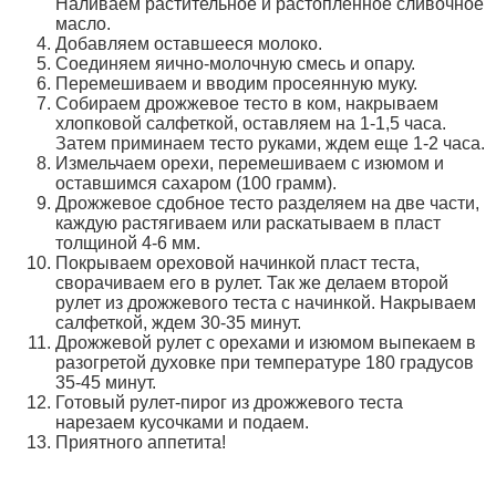
Наливаем растительное и растопленное сливочное
масло.
Добавляем оставшееся молоко.
Соединяем яично-молочную смесь и опару.
Перемешиваем и вводим просеянную муку.
Собираем дрожжевое тесто в ком, накрываем
хлопковой салфеткой, оставляем на 1-1,5 часа.
Затем приминаем тесто руками, ждем еще 1-2 часа.
Измельчаем орехи, перемешиваем с изюмом и
оставшимся сахаром (100 грамм).
Дрожжевое сдобное тесто разделяем на две части,
каждую растягиваем или раскатываем в пласт
толщиной 4-6 мм.
Покрываем ореховой начинкой пласт теста,
сворачиваем его в рулет. Так же делаем второй
рулет из дрожжевого теста с начинкой. Накрываем
салфеткой, ждем 30-35 минут.
Дрожжевой рулет с орехами и изюмом выпекаем в
разогретой духовке при температуре 180 градусов
35-45 минут.
Готовый рулет-пирог из дрожжевого теста
нарезаем кусочками и подаем.
Приятного аппетита!