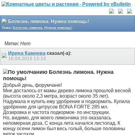
Болезнь лимона. Нужна помощь!
Тема:
Болезнь лимона. Нужна помощь!
Метки:
Нет
Ирина Камнева
сказал(-а):
16.04.2019
13:14
Болезнь лимона. Нужна
помощь!
Добрый день, форумчане!
Мне досталось от мамы дерево лимона прошлой весной
(высота около 2,3 метра, возраст около 35 лет).
Надумала я купить ему удобрение и подкормить. Купила
удобрение для цитрусов BONA FORTE 285 мл.
Дозировка и частота подкормок- по инструкции.
Но, видимо, для моего лимончика это оказалась
непомерная доза. С конца лета начался листопад. К
концу осени лимон был весь голый, больше половины
веток засохли.