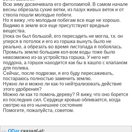
Всю зиму досвечивала его фитолампой. В самом начале
весны обрезала сухие ветки, из пазух живых веток и от
ствола пошли молодые побеги.
Но я вижу ,что молодым побегам все еще не хорошо.
Видимо в земле все еще присутствуют вредные
вещества.
(пока он был большой, его пересадить не могла, т.к. он
уперся в потолок и его из горшка вынуть было не
реально, а обрезать во время листопада я побоялась.
Промыть землю большим кол-вом воды тоже было
невозможно из-за устройства горшка. У него нет
поддона, а горшок находится как бы в кашпо с клапаном
для полива.
Сейчас, после подрезки, я его буду пересаживать,
постараюсь полностью заменить землю.
Нужно ли и можно ли как-то нейтрализовать действие
этого удобрения?
Можно ли как то помочь дереву? Я вижу, что оно борется
из последних сил. Серджце кровью обливается, когда
смотрю на его нынешнее состояние
Помогите, пожалуйста, советом.
ODar
сказал(-а):