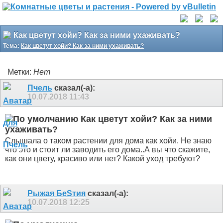
Как цветут хойи? Как за ними ухаживать?
Тема:
Как цветут хойи? Как за ними ухаживать?
Метки:
Нет
Пчель
сказал(-а):
10.07.2018
11:43
Как цветут хойи? Как за ними
ухаживать?
Слышала о таком растении для дома как хойи. Не знаю
что это и стоит ли заводить его дома..А вы что скажите,
как они цвету, красиво или нет? Какой уход требуют?
Рыжая БeSтия
сказал(-а):
10.07.2018
12:25