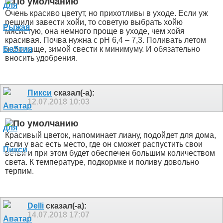
Очень красиво цветут, но прихотливы в уходе. Если уж
решили завести хойи, то советую выбрать хойю
мясистую, она немного проще в уходе, чем хойя
красивая. Почва нужна
с pH 6,4 – 7,3. Поливать летом
надо чаще, зимой свести к минимуму. И обязательно
вносить удобрения.
Пикси
сказал(-а):
12.07.2018
10:03
Красивый цветок, напоминает лиану, подойдет для дома,
если у вас есть место, где он сможет распустить свои
ветви и при этом будет обеспечен большим количеством
света. К температуре, подкормке и поливу довольно
терпим.
Delli
сказал(-а):
14.07.2018
17:07