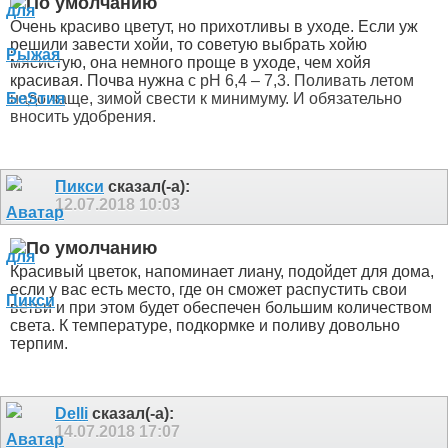
Очень красиво цветут, но прихотливы в уходе. Если уж
решили завести хойи, то советую выбрать хойю
мясистую, она немного проще в уходе, чем хойя
красивая. Почва нужна
с pH 6,4 – 7,3. Поливать летом
надо чаще, зимой свести к минимуму. И обязательно
вносить удобрения.
Пикси
сказал(-а):
12.07.2018
10:03
Красивый цветок, напоминает лиану, подойдет для дома,
если у вас есть место, где он сможет распустить свои
ветви и при этом будет обеспечен большим количеством
света. К температуре, подкормке и поливу довольно
терпим.
Delli
сказал(-а):
14.07.2018
17:07