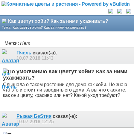
Как цветут хойи? Как за ними ухаживать?
Тема:
Как цветут хойи? Как за ними ухаживать?
Метки:
Нет
Пчель
сказал(-а):
10.07.2018
11:43
Как цветут хойи? Как за ними
ухаживать?
Слышала о таком растении для дома как хойи. Не знаю
что это и стоит ли заводить его дома..А вы что скажите,
как они цвету, красиво или нет? Какой уход требуют?
Рыжая БeSтия
сказал(-а):
10.07.2018
12:25