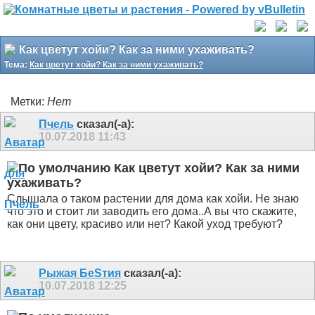
Как цветут хойи? Как за ними ухаживать?
Тема:
Как цветут хойи? Как за ними ухаживать?
Метки:
Нет
Пчель
сказал(-а):
10.07.2018
11:43
Как цветут хойи? Как за ними
ухаживать?
Слышала о таком растении для дома как хойи. Не знаю
что это и стоит ли заводить его дома..А вы что скажите,
как они цвету, красиво или нет? Какой уход требуют?
Рыжая БeSтия
сказал(-а):
10.07.2018
12:25