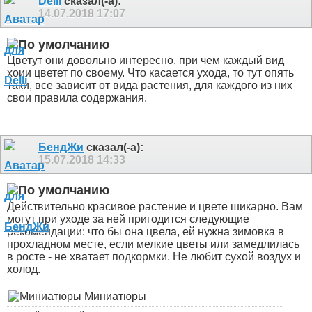
Delli
сказал(-а):
14.07.2018
17:07
Цветут они довольно интересно, при чем каждый вид
хоии цветет по своему. Что касается ухода, то тут опять
таки, все зависит от вида растения, для каждого из них
свои правила содержания.
БендЖи
сказал(-а):
15.07.2018
14:33
Действительно красивое растение и цвете шикарно. Вам
могут при уходе за ней пригодится следующие
рекомендации: что бы она цвела, ей нужна зимовка в
прохладном месте, если мелкие цветы или замедлилась
в росте - не хватает подкормки. Не любит сухой воздух и
холод.
Миниатюры