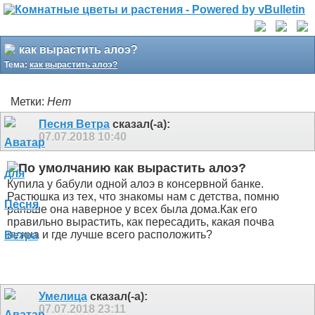
как вырастить алоэ?
Тема:
как вырастить алоэ?
Метки:
Нет
Песня Ветра
сказал(-а):
07.07.2018
10:40
как вырастить алоэ?
Купила у бабули одной алоэ в консервной банке.
Растюшка из тех, что знакомы нам с детства, помню
раньше она наверное у всех была дома.Как его
правильно вырастить, как пересадить, какая почва
нужна и где лучше всего расположить?
Умелица
сказал(-а):
07.07.2018
23:11