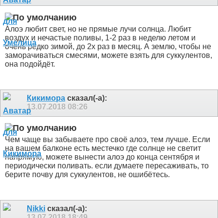
Алоэ любит свет, но не прямые лучи солнца. Любит
воздух и нечастые поливы, 1-2 раз в неделю летом и
очень редко зимой, до 2х раз в месяц. А землю, чтобы не
заморачиваться смесями, можете взять для суккулентов,
она подойдёт.
Кикимора
сказал(-а):
13.07.2018
08:26
Чем чаще вы забываете про своё алоэ, тем лучше. Если
на вашем балконе есть местечко где солнце не светит
напрямую, можете вынести алоэ до конца сентября и
периодически поливать. если думаете пересаживать, то
берите почву для суккулентов, не ошибётесь.
Nikki
сказал(-а):
13.07.2018
18:49