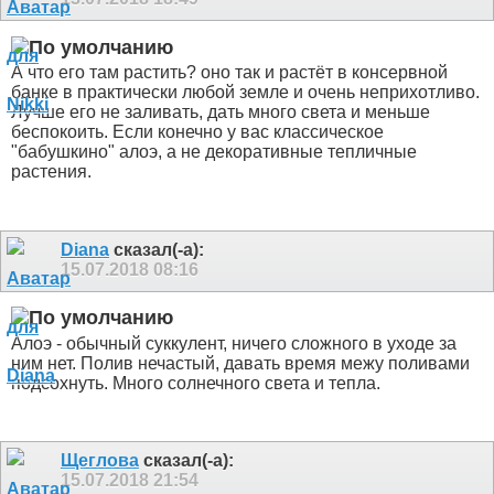
А что его там растить? оно так и растёт в консервной
банке в практически любой земле и очень неприхотливо.
Лучше его не заливать, дать много света и меньше
беспокоить. Если конечно у вас классическое
"бабушкино" алоэ, а не декоративные тепличные
растения.
Diana
сказал(-а):
15.07.2018
08:16
Алоэ - обычный суккулент, ничего сложного в уходе за
ним нет. Полив нечастый, давать время межу поливами
подсохнуть. Много солнечного света и тепла.
Щеглова
сказал(-а):
15.07.2018
21:54