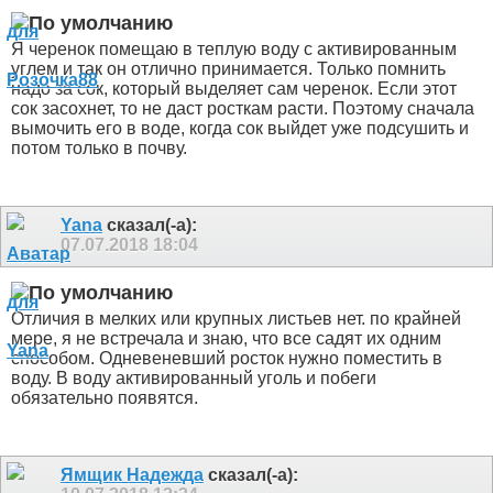
Я черенок помещаю в теплую воду с активированным
углем и так он отлично принимается. Только помнить
надо за сок, который выделяет сам черенок. Если этот
сок засохнет, то не даст росткам расти. Поэтому сначала
вымочить его в воде, когда сок выйдет уже подсушить и
потом только в почву.
Yana
сказал(-а):
07.07.2018
18:04
Отличия в мелких или крупных листьев нет. по крайней
мере, я не встречала и знаю, что все садят их одним
способом. Одневеневший росток нужно поместить в
воду. В воду активированный уголь и побеги
обязательно появятся.
Ямщик Надежда
сказал(-а):