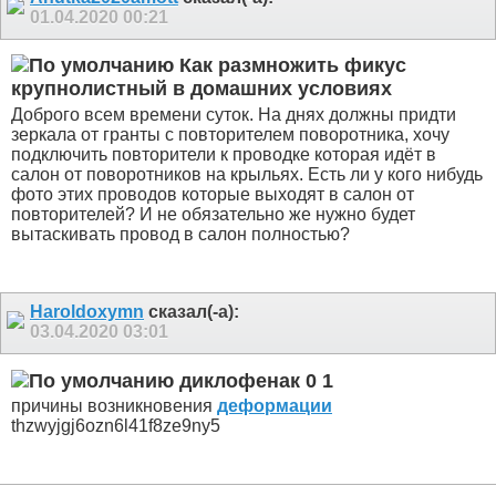
01.04.2020
00:21
Как размножить фикус
крупнолистный в домашних условиях
Доброго всем времени суток. На днях должны придти
зеркала от гранты с повторителем поворотника, хочу
подключить повторители к проводке которая идёт в
салон от поворотников на крыльях. Есть ли у кого нибудь
фото этих проводов которые выходят в салон от
повторителей? И не обязательно же нужно будет
вытаскивать провод в салон полностью?
Haroldoxymn
сказал(-а):
03.04.2020
03:01
диклофенак 0 1
причины возникновения
деформации
thzwyjgj6ozn6l41f8ze9ny5