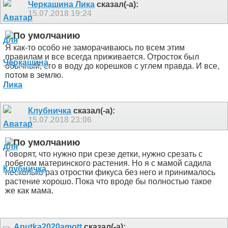
Черкашина Лика
сказал(-а):
15.07.2018
19:24
Я как-то особо не заморачиваюсь по всем этим
правилам и все всегда приживается. Отросток был
обычный, его в воду до корешков с углем правда. И все,
потом в землю.
Клубничка
сказал(-а):
15.07.2018
23:06
Говорят, что нужно при срезе детки, нужно срезать с
побегом материнского растения. Но я с мамой садила
несколько раз отростки фикуса без него и принималось
растение хорошо. Пока что вроде бы полностью такое
же как мама.
Anutka2020amott
сказал(-а):