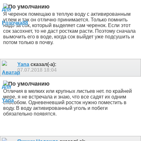
Я черенок помещаю в теплую воду с активированным
углем и так он отлично принимается. Только помнить
надо за сок, который выделяет сам черенок. Если этот
сок засохнет, то не даст росткам расти. Поэтому сначала
вымочить его в воде, когда сок выйдет уже подсушить и
потом только в почву.
Yana
сказал(-а):
07.07.2018
18:04
Отличия в мелких или крупных листьев нет. по крайней
мере, я не встречала и знаю, что все садят их одним
способом. Одневеневший росток нужно поместить в
воду. В воду активированный уголь и побеги
обязательно появятся.