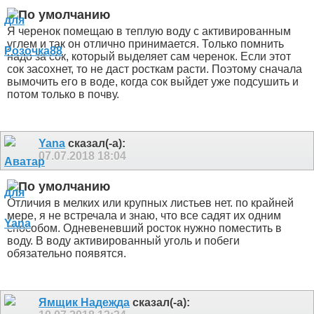
Я черенок помещаю в теплую воду с активированным
углем и так он отлично принимается. Только помнить
надо за сок, который выделяет сам черенок. Если этот
сок засохнет, то не даст росткам расти. Поэтому сначала
вымочить его в воде, когда сок выйдет уже подсушить и
потом только в почву.
Yana
сказал(-а):
07.07.2018
18:04
Отличия в мелких или крупных листьев нет. по крайней
мере, я не встречала и знаю, что все садят их одним
способом. Одневеневший росток нужно поместить в
воду. В воду активированный уголь и побеги
обязательно появятся.
Ямщик Надежда
сказал(-а):