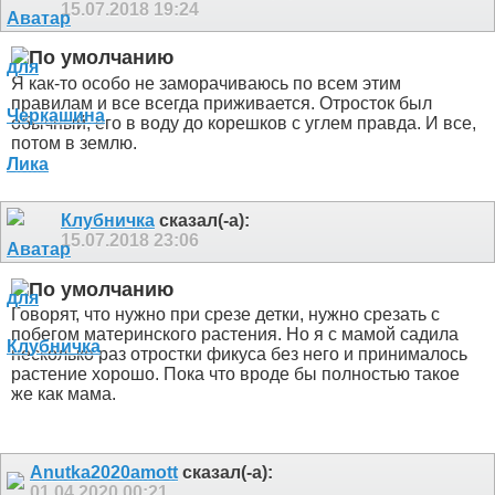
15.07.2018
19:24
Я как-то особо не заморачиваюсь по всем этим
правилам и все всегда приживается. Отросток был
обычный, его в воду до корешков с углем правда. И все,
потом в землю.
Клубничка
сказал(-а):
15.07.2018
23:06
Говорят, что нужно при срезе детки, нужно срезать с
побегом материнского растения. Но я с мамой садила
несколько раз отростки фикуса без него и принималось
растение хорошо. Пока что вроде бы полностью такое
же как мама.
Anutka2020amott
сказал(-а):
01.04.2020
00:21