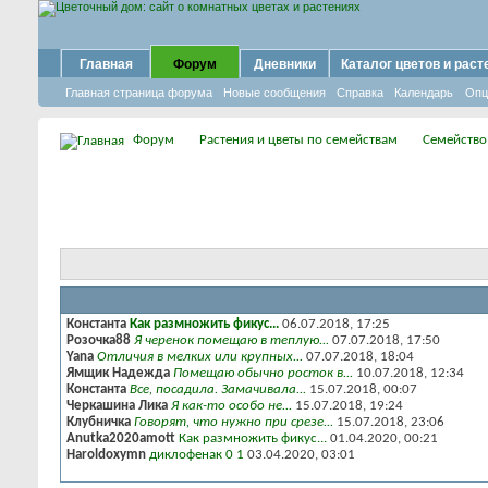
Главная
Форум
Дневники
Каталог цветов и раст
Главная страница форума
Новые сообщения
Справка
Календарь
Опц
Форум
Растения и цветы по семействам
Семейство
Константа
Как размножить фикус...
06.07.2018,
17:25
Розочка88
Я черенок помещаю в теплую...
07.07.2018,
17:50
Yana
Отличия в мелких или крупных...
07.07.2018,
18:04
Ямщик Надежда
Помещаю обычно росток в...
10.07.2018,
12:34
Константа
Все, посадила. Замачивала...
15.07.2018,
00:07
Черкашина Лика
Я как-то особо не...
15.07.2018,
19:24
Клубничка
Говорят, что нужно при срезе...
15.07.2018,
23:06
Anutka2020amott
Как размножить фикус...
01.04.2020,
00:21
Haroldoxymn
диклофенак 0 1
03.04.2020,
03:01