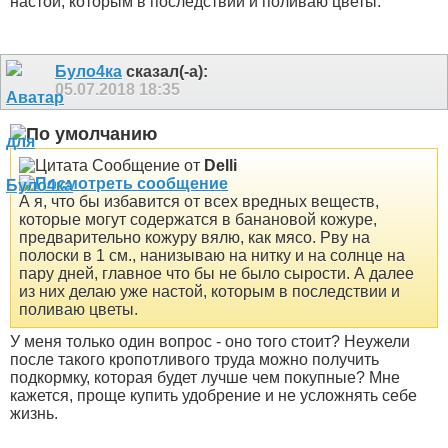
настой, которым в последствии и поливаю цветы.
Було4ка
сказал(-а):
05.07.2018
18:35
Сообщение от
Delli
А я, что бы избавится от всех вредных веществ,
которые могут содержатся в банановой кожуре,
предварительно кожуру вялю, как мясо. Рву на
полоски в 1 см., нанизываю на нитку и на солнце на
пару дней, главное что бы не было сырости. А далее
из них делаю уже настой, которым в последствии и
поливаю цветы.
У меня только один вопрос - оно того стоит? Неужели
после такого кропотливого труда можно получить
подкормку, которая будет лучше чем покупные? Мне
кажется, проще купить удобрение и не усложнять себе
жизнь.