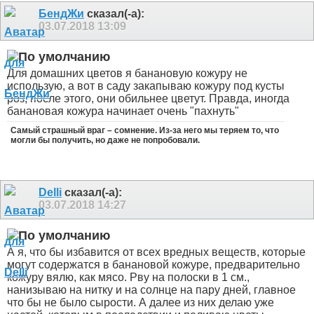
БендЖи
сказал(-а):
03.07.2018
13:09
Для домашних цветов я банановую кожуру не
использую, а вот в саду закапываю кожуру под кусты
роз, после этого, они обильнее цветут. Правда, иногда
банановая кожура начинает очень "пахнуть"
Самый страшный враг – сомнение. Из-за него мы теряем то, что
могли бы получить, но даже не попробовали.
Delli
сказал(-а):
03.07.2018
14:27
А я, что бы избавится от всех вредных веществ, которые
могут содержатся в банановой кожуре, предварительно
кожуру вялю, как мясо. Рву на полоски в 1 см.,
нанизываю на нитку и на солнце на пару дней, главное
что бы не было сырости. А далее из них делаю уже