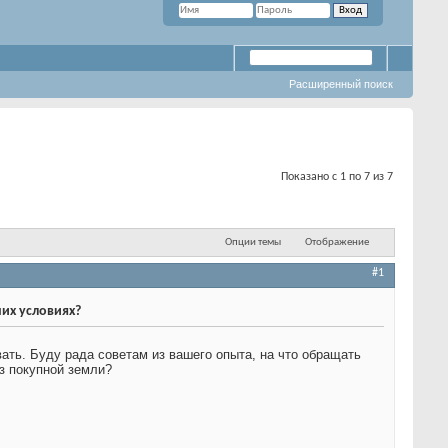
Расширенный поиск
Показано с 1 по 7 из 7
Опции темы
Отображение
#1
их условиях?
ать. Буду рада советам из вашего опыта, на что обращать
з покупной земли?