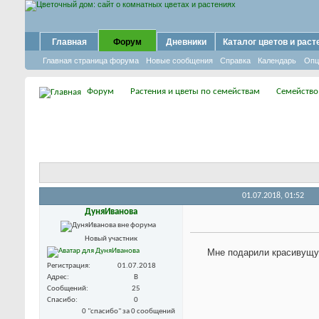
Главная
Форум
Дневники
Каталог цветов и раст
Главная страница форума
Новые сообщения
Справка
Календарь
Опц
Форум
Растения и цветы по семействам
Семейство
01.07.2018,
01:52
ДуняИванова
Новый участник
Мне подарили красивущую
Регистрация
01.07.2018
Адрес
В
Сообщений
25
Спасибо
0
0 "спасибо" за 0 сообщений