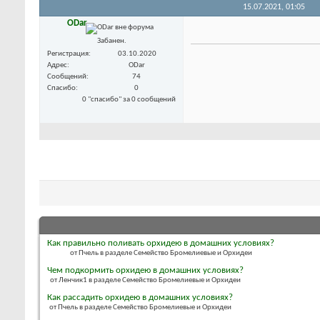
15.07.2021,
01:05
ODar
Забанен.
Регистрация
03.10.2020
Адрес
ODar
Сообщений
74
Спасибо
0
0 "спасибо" за 0 сообщений
Как правильно поливать орхидею в домашних условиях?
от Пчель в разделе Семейство Бромелиевые и Орхидеи
Чем подкормить орхидею в домашних условиях?
от Ленчик1 в разделе Семейство Бромелиевые и Орхидеи
Как рассадить орхидею в домашних условиях?
от Пчель в разделе Семейство Бромелиевые и Орхидеи