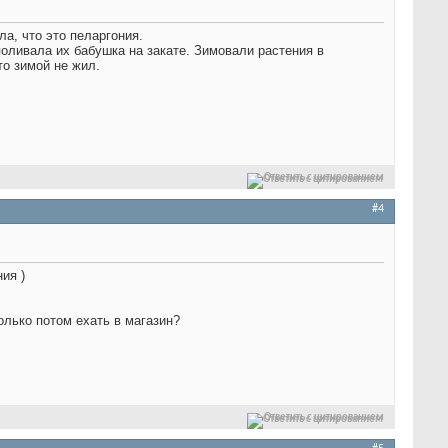
ла, что это пеларгония.
поливала их бабушка на закате. Зимовали растения в
то зимой не жил.
Ответить с цитированием
#4
ия )
только потом ехать в магазин?
Ответить с цитированием