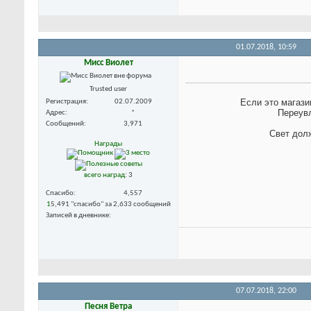
01.07.2018,
10:59
Мисс Виолет
Trusted user
Если это магази
Регистрация
02.07.2009
Переувл
Адрес
*
Сообщений
3,971
Свет дол
Награды
всего наград
: 3
Спасибо
4,557
1
5,491 "спасибо" за 2,633 сообщений
Записей в дневнике
07.07.2018,
22:00
Песня Ветра