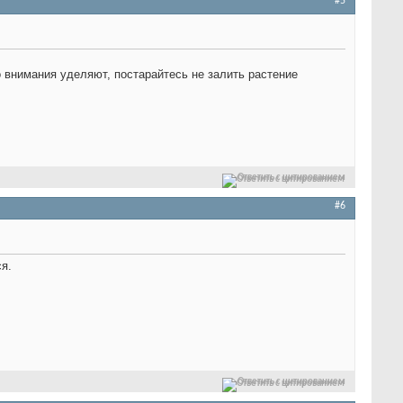
#5
 внимания уделяют, постарайтесь не залить растение
Ответить с цитированием
#6
я.
Ответить с цитированием