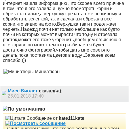
интернет нашла информацию ,что скорее всего причина
в том, что я его залила и нужно посмотреть корни и
обрезать гнилые,а верхушку срезать тоже по живому и
обработать зеленкой,так и сделала,и обрезала все
корни,что видно на фото.Верхушка так и продолжает
чернеть.Надежд почти нет,только небольшие как будто
почки из которых может вырасти что то,ну и отрезала
росток,может его тоже укоренить,вообщем объясняю я
все коряво,но может тем кто разбирается будет
достаточно фотографий,чтобы дать мне совет,что
делать,пока поставила цветок в воду...Заранее всем
спасибо )))
Миниатюры
Мисс Виолет
сказал(-а):
25.01.2018
17:40
Сообщение от
kate111kate
нашла информацию ,что скорее всего причина в том,