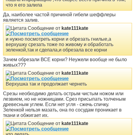
что я его залила
Да, наиболее частой причиной гибели шеффлеры
является залив.
Сообщение от
kate111kate
и нужно посмотреть корни и обрезать гнилые,а
верхушку срезать тоже по живому и обработать
зеленкой,так и сделала,и обрезала все корни
Зачем обрезали ВСЕ корни? Неужели вообще не было
живых???
Сообщение от
kate111kate
Верхушка так и продолжает чернеть
Срезы необходимо делать острым чистым ножом или
лезвием, но не ножницами. Срез присыпать толченым
древесным углем. Если нет угля - сжечь спичку.
Зеленкой нельзя мазать, она по сосудам проникает в
ткани и обжигает их.
Сообщение от
kate111kate
что делать