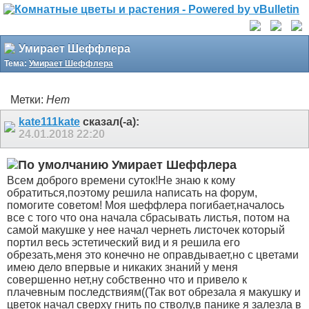
Умирает Шеффлера
Тема:
Умирает Шеффлера
Метки:
Нет
kate111kate
сказал(-а):
24.01.2018
22:20
Умирает Шеффлера
Всем доброго времени суток!Не знаю к кому
обратиться,поэтому решила написать на форум,
помогите советом! Моя шеффлера погибает,началось
все с того что она начала сбрасывать листья, потом на
самой макушке у нее начал чернеть листочек который
портил весь эстетический вид и я решила его
обрезать,меня это конечно не оправдывает,но с цветами
имею дело впервые и никаких знаний у меня
совершенно нет,ну собственно что и привело к
плачевным последствиям((Так вот обрезала я макушку и
цветок начал сверху гнить по стволу,в панике я залезла в