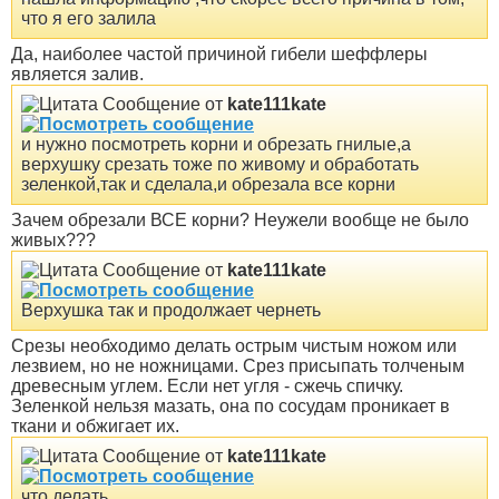
что я его залила
Да, наиболее частой причиной гибели шеффлеры
является залив.
Сообщение от
kate111kate
и нужно посмотреть корни и обрезать гнилые,а
верхушку срезать тоже по живому и обработать
зеленкой,так и сделала,и обрезала все корни
Зачем обрезали ВСЕ корни? Неужели вообще не было
живых???
Сообщение от
kate111kate
Верхушка так и продолжает чернеть
Срезы необходимо делать острым чистым ножом или
лезвием, но не ножницами. Срез присыпать толченым
древесным углем. Если нет угля - сжечь спичку.
Зеленкой нельзя мазать, она по сосудам проникает в
ткани и обжигает их.
Сообщение от
kate111kate
что делать