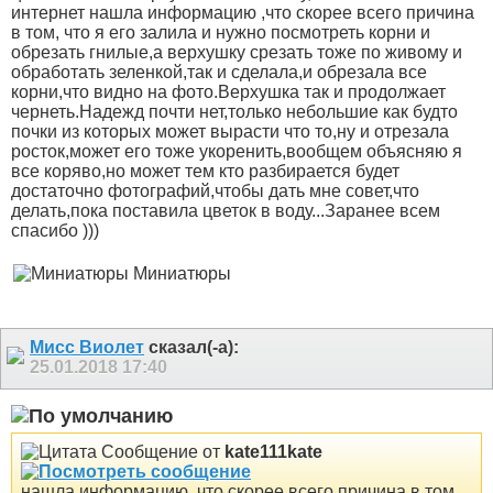
интернет нашла информацию ,что скорее всего причина
в том, что я его залила и нужно посмотреть корни и
обрезать гнилые,а верхушку срезать тоже по живому и
обработать зеленкой,так и сделала,и обрезала все
корни,что видно на фото.Верхушка так и продолжает
чернеть.Надежд почти нет,только небольшие как будто
почки из которых может вырасти что то,ну и отрезала
росток,может его тоже укоренить,вообщем объясняю я
все коряво,но может тем кто разбирается будет
достаточно фотографий,чтобы дать мне совет,что
делать,пока поставила цветок в воду...Заранее всем
спасибо )))
Миниатюры
Мисс Виолет
сказал(-а):
25.01.2018
17:40
Сообщение от
kate111kate
нашла информацию ,что скорее всего причина в том,