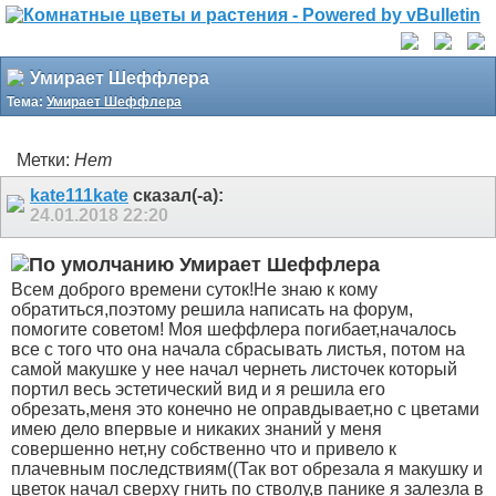
Умирает Шеффлера
Тема:
Умирает Шеффлера
Метки:
Нет
kate111kate
сказал(-а):
24.01.2018
22:20
Умирает Шеффлера
Всем доброго времени суток!Не знаю к кому
обратиться,поэтому решила написать на форум,
помогите советом! Моя шеффлера погибает,началось
все с того что она начала сбрасывать листья, потом на
самой макушке у нее начал чернеть листочек который
портил весь эстетический вид и я решила его
обрезать,меня это конечно не оправдывает,но с цветами
имею дело впервые и никаких знаний у меня
совершенно нет,ну собственно что и привело к
плачевным последствиям((Так вот обрезала я макушку и
цветок начал сверху гнить по стволу,в панике я залезла в