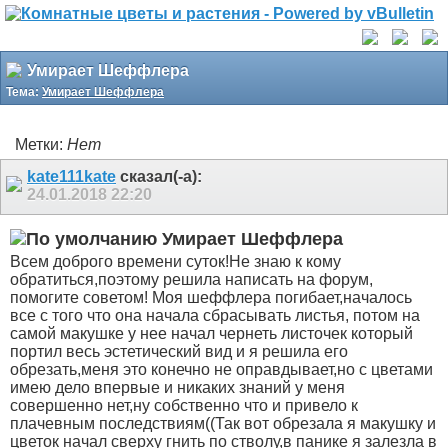
Умирает Шеффлера
Тема:
Умирает Шеффлера
Метки:
Нет
kate111kate
сказал(-а):
24.01.2018
22:20
Умирает Шеффлера
Всем доброго времени суток!Не знаю к кому
обратиться,поэтому решила написать на форум,
помогите советом! Моя шеффлера погибает,началось
все с того что она начала сбрасывать листья, потом на
самой макушке у нее начал чернеть листочек который
портил весь эстетический вид и я решила его
обрезать,меня это конечно не оправдывает,но с цветами
имею дело впервые и никаких знаний у меня
совершенно нет,ну собственно что и привело к
плачевным последствиям((Так вот обрезала я макушку и
цветок начал сверху гнить по стволу,в панике я залезла в