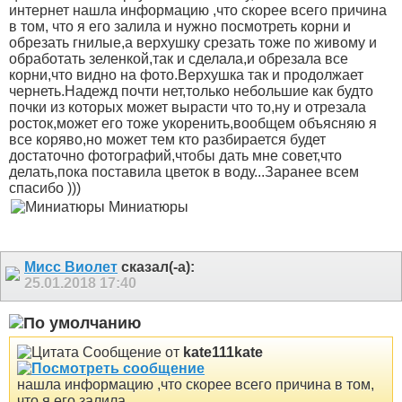
интернет нашла информацию ,что скорее всего причина
в том, что я его залила и нужно посмотреть корни и
обрезать гнилые,а верхушку срезать тоже по живому и
обработать зеленкой,так и сделала,и обрезала все
корни,что видно на фото.Верхушка так и продолжает
чернеть.Надежд почти нет,только небольшие как будто
почки из которых может вырасти что то,ну и отрезала
росток,может его тоже укоренить,вообщем объясняю я
все коряво,но может тем кто разбирается будет
достаточно фотографий,чтобы дать мне совет,что
делать,пока поставила цветок в воду...Заранее всем
спасибо )))
Миниатюры
Мисс Виолет
сказал(-а):
25.01.2018
17:40
Сообщение от
kate111kate
нашла информацию ,что скорее всего причина в том,
что я его залила