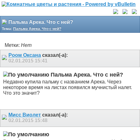
Пальма Арека. Что с ней?
Тема:
Пальма Арека. Что с ней?
Метки:
Нет
Роом Оксана
сказал(-а):
02.01.2015
15:41
Пальма Арека. Что с ней?
Недавно купила пальму с названием Арека. Через
некоторое время на листах появился мучнистый налет.
Что это значит?
Мисс Виолет
сказал(-а):
02.01.2015
15:48