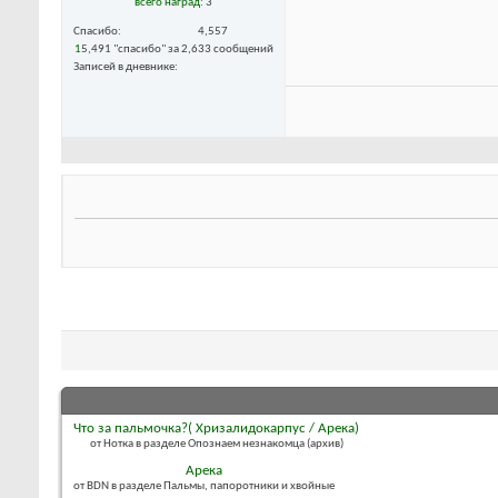
всего наград
: 3
Спасибо
4,557
1
5,491 "спасибо" за 2,633 сообщений
Записей в дневнике
Что за пальмочка?( Хризалидокарпус / Арека)
от Нотка в разделе Опознаем незнакомца (архив)
Арека
от BDN в разделе Пальмы, папоротники и хвойные