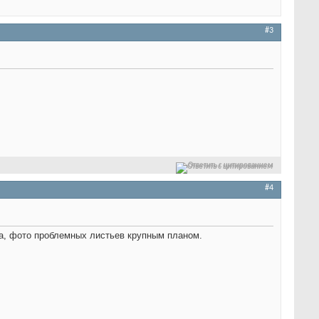
#3
Ответить с цитированием
#4
та, фото проблемных листьев крупным планом.