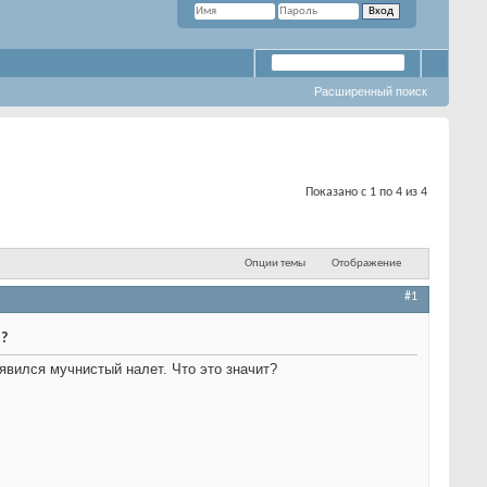
Расширенный поиск
Показано с 1 по 4 из 4
Опции темы
Отображение
#1
?
явился мучнистый налет. Что это значит?