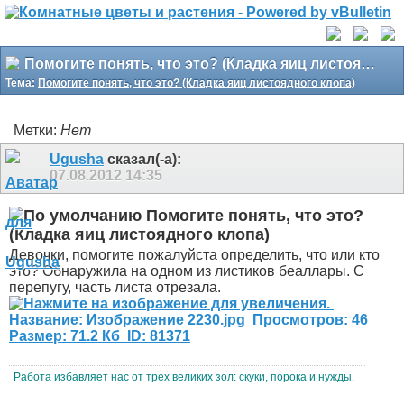
Помогите понять, что это? (Кладка яиц листоядного клопа)
Тема:
Помогите понять, что это? (Кладка яиц листоядного клопа)
Метки:
Нет
Ugusha
сказал(-а):
07.08.2012
14:35
Помогите понять, что это?
(Кладка яиц листоядного клопа)
Девочки, помогите пожалуйста определить, что или кто
это? Обнаружила на одном из листиков беаллары. С
перепугу, часть листа отрезала.
Работа избавляет нас от трех великих зол: скуки, порока и нужды.