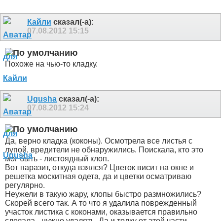
Кайли
сказал(-а):
07.08.2012
15:15
Похоже на чью-то кладку.
Ugusha
сказал(-а):
07.08.2012
15:24
Да, верно кладка (коконы). Осмотрела все листья с
лупой, вредители не обнаружились. Поискала, кто это
мог быть - листоядный клоп.
Вот паразит, откуда взялся? Цветок висит на окне и
решетка москитная одета, да и цветки осматриваю
регулярно.
Неужели в такую жару, клопы быстро размножились?
Скорей всего так. А то что я удалила поврежденный
участок листика с коконами, оказывается правильно
сделала - нужно удалять. Да и толку от этой части