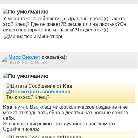
У меня тоже такой листик, с Драцены сняла((( Так кто
это? Клещ? Где он живет?В земле или на листьях?Он
виден невооруженным глазом?Что делать?(((
Миниатюры
Мисс Виолет
сказал(-а):
05.02.2014
16:58
Сообщение от
Ksa
Так кто это? Клещ?
Ksa
, ну что Вы, клещ микроскопическое создание и не
может откладывать яйца в десятки раз больше самого
себя.
Это кладка яиц какого-то случайного насекомого.
Ugusha писала:
Сообщение от
Ugusha