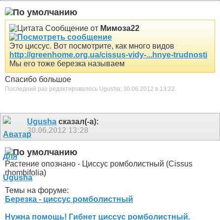
Сообщение от
Мимоза22
Это циссус. Вот посмотрите, как много видов
http://greenhome.org.ua/cissus-vidy-...hnye-trudnosti
Мы его тоже березка называем
Спасибо большое
Последний раз редактировалось Ugusha; 30.06.2012 в
13:22
.
Ugusha
сказал(-а):
30.06.2012
13:28
Растение опознано - Циссус ромболистный (Cissus
rhombifolia)
Темы на форуме:
Березка - циссус ромболистный
Нужна помощь! Гибнет циссус ромболистный.