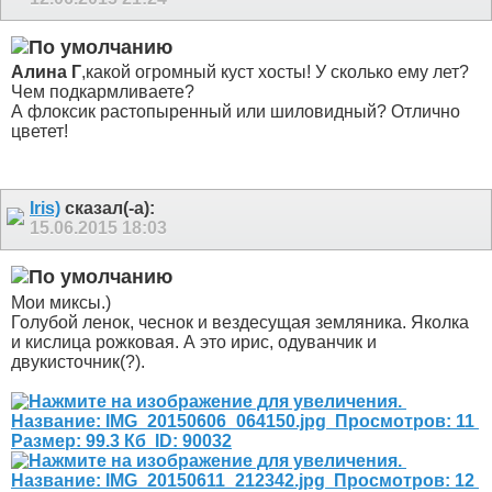
Алина Г
,какой огромный куст хосты! У сколько ему лет?
Чем подкармливаете?
А флоксик растопыренный или шиловидный? Отлично
цветет!
Iris)
сказал(-а):
15.06.2015
18:03
Мои миксы.)
Голубой ленок, чеснок и вездесущая земляника. Яколка
и кислица рожковая. А это ирис, одуванчик и
двукисточник(?).