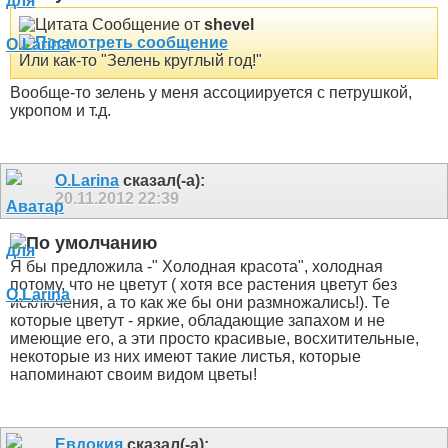
Сообщение от
shevel
Или как-то "Зелень круглый год!"
Вообще-то зелень у меня ассоциируется с петрушкой,
укропом и т.д.
O.Larina
сказал(-а):
20.11.2012
22:39
Я бы предложила -" Холодная красота", холодная
потому, что не цветут ( хотя все растения цветут без
исключения, а то как же бы они размножались!). Те
которые цветут - яркие, обладающие запахом и не
имеющие его, а эти просто красивые, восхитительные,
некоторые из них имеют такие листья, которые
напоминают своим видом цветы!
Евдокия
сказал(-а):