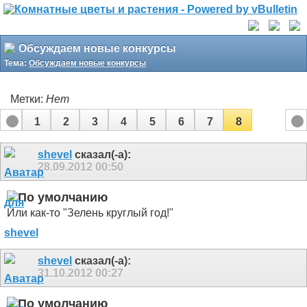
Обсуждаем новые конкурсы
Тема:
Обсуждаем новые конкурсы
Метки:
Нет
1
2
3
4
5
6
7
8
shevel
сказал(-а):
28.09.2012
00:50
Или как-то "Зелень круглый год!"
shevel
сказал(-а):
31.10.2012
00:27