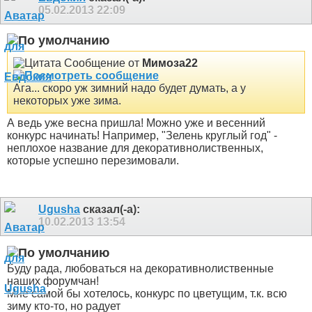
05.02.2013
22:09
Сообщение от
Мимоза22
Ага... скоро уж зимний надо будет думать, а у
некоторых уже зима.
А ведь уже весна пришла! Можно уже и весенний
конкурс начинать! Например, "Зелень круглый год" -
неплохое название для декоративнолиственных,
которые успешно перезимовали.
Ugusha
сказал(-а):
10.02.2013
13:54
Буду рада, любоваться на декоративнолиственные
наших форумчан!
Мне самой бы хотелось, конкурс по цветущим, т.к. всю
зиму кто-то, но радует