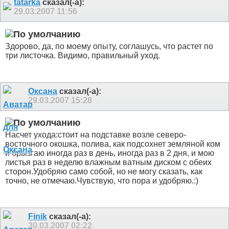
tatarka
сказал(-а):
29.03.2007
11:56
Здорово, да, по моему опыту, соглашусь, что растет по
три листочка. Видимо, правильный уход.
Оксана
сказал(-а):
29.03.2007
15:28
Насчет ухода:стоит на подставке возле северо-
восточного окошка, полива, как подсохнет земляной ком
и брызгаю иногда раз в день, иногда раз в 2 дня, и мою
листья раз в неделю влажным ватным диском с обеих
сторон.Удобряю само собой, но не могу сказать, как
точно, не отмечаю.Чувствую, что пора и удобряю.:)
Finik
сказал(-а):
30.03.2007
02:22