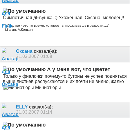
Симпотичная дЕвушка. :) Ухоженная. Оксана, молодец!!
\"Счастье - это то время, которое ты проживаешь в радости....\"
Т.Гагин, А.Кельин
Оксана
сказал(-а):
31.03.2007
01:08
А у меня вот, что цветет
Только у фиалочки почему-то бутоны не успев подняться
выше листьев распускаются и их почти не видно, жалко
Миниатюры
ELLY
сказал(-а):
31.03.2007
01:14