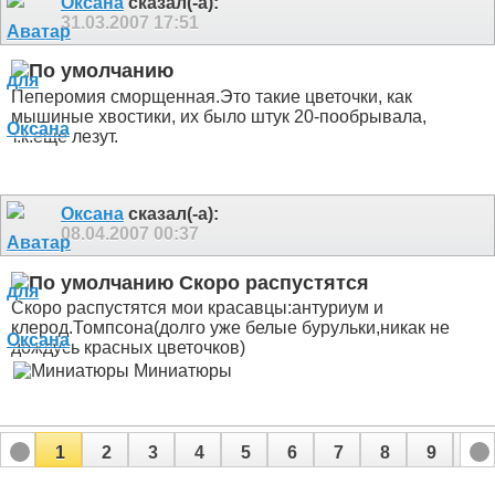
Оксана
сказал(-а):
31.03.2007
17:51
Пеперомия сморщенная.Это такие цветочки, как
мышиные хвостики, их было штук 20-пообрывала,
т.к.еще лезут.
Оксана
сказал(-а):
08.04.2007
00:37
Скоро распустятся
Скоро распустятся мои красавцы:антуриум и
клерод.Томпсона(долго уже белые бурульки,никак не
дождусь красных цветочков)
Миниатюры
1
2
3
4
5
6
7
8
9
10