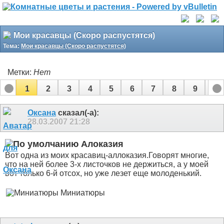
Мои красавцы (Скоро распустятся)
Тема:
Мои красавцы (Скоро распустятся)
Метки:
Нет
1
2
3
4
5
6
7
8
9
10
11
12
Оксана
сказал(-а):
28.03.2007
21:28
Алоказия
Вот одна из моих красавиц-аллоказия.Говорят многие,
что на ней более 3-х листочков не держиться, а у моей
вот только 6-й отсох, но уже лезет еще молоденький.
Миниатюры