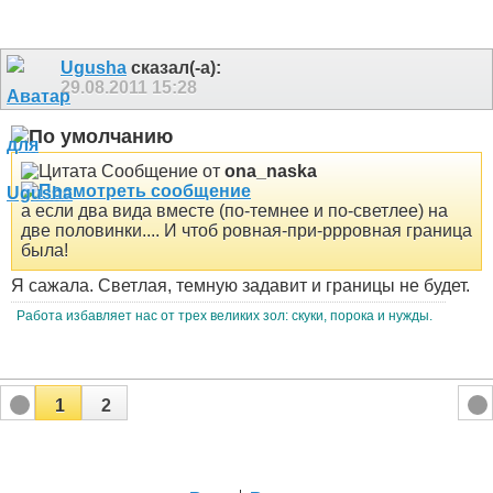
Ugusha
сказал(-а):
29.08.2011
15:28
Сообщение от
ona_naska
а если два вида вместе (по-темнее и по-светлее) на
две половинки.... И чтоб ровная-при-ррровная граница
была!
Я сажала. Светлая, темную задавит и границы не будет.
Работа избавляет нас от трех великих зол: скуки, порока и нужды.
1
2