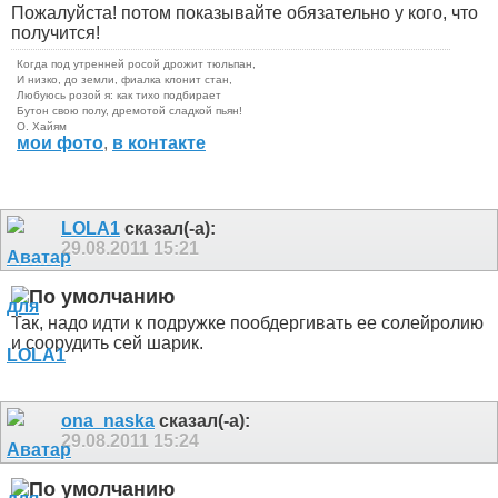
Пожалуйста! потом показывайте обязательно у кого, что
получится!
Когда под утренней росой дрожит тюльпан,
И низко, до земли, фиалка клонит стан,
Любуюсь розой я: как тихо подбирает
Бутон свою полу, дремотой сладкой пьян!
О. Хайям
мои фото
,
в контакте
LOLA1
сказал(-а):
29.08.2011
15:21
Так, надо идти к подружке пообдергивать ее солейролию
и соорудить сей шарик.
ona_naska
сказал(-а):
29.08.2011
15:24