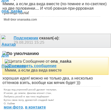
Мммм, а если два вида вместе (по-темнее и по-светлее)
на две половинки....
И чтоб ровная-при-ррровная
граница была!
Мой блог onanaska.com
Подснежник
сказал(-а):
29.08.2011
15:25
Сообщение от
ona_naska
Мммм, а если два вида вместе
хорошая идея! можно не только два, а несколько
оттенков взять, вообще как мячик будет )))
Когда под утренней росой дрожит тюльпан,
И низко, до земли, фиалка клонит стан,
Любуюсь розой я: как тихо подбирает
Бутон свою полу, дремотой сладкой пьян!
О. Хайям
мои фото
,
в контакте