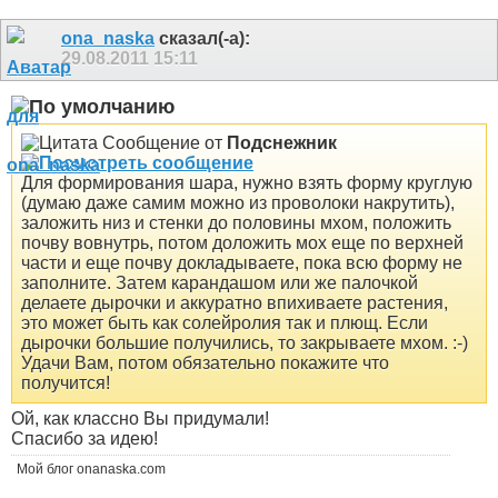
ona_naska
сказал(-а):
29.08.2011
15:11
Сообщение от
Подснежник
Для формирования шара, нужно взять форму круглую
(думаю даже самим можно из проволоки накрутить),
заложить низ и стенки до половины мхом, положить
почву вовнутрь, потом доложить мох еще по верхней
части и еще почву докладываете, пока всю форму не
заполните. Затем карандашом или же палочкой
делаете дырочки и аккуратно впихиваете растения,
это может быть как солейролия так и плющ. Если
дырочки большие получились, то закрываете мхом. :-)
Удачи Вам, потом обязательно покажите что
получится!
Ой, как классно Вы придумали!
Спасибо за идею!
Мой блог onanaska.com