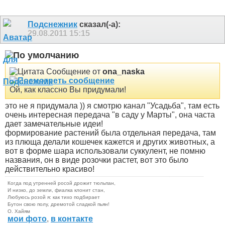
Подснежник
сказал(-а):
29.08.2011
15:15
Сообщение от
ona_naska
Ой, как классно Вы придумали!
это не я придумала )) я смотрю канал "Усадьба", там есть
очень интересная передача "в саду у Марты", она часта
дает замечательные идеи!
формирование растений была отдельная передача, там
из плюща делали кошечек кажется и других животных, а
вот в форме шара использовали суккулент, не помню
названия, он в виде розочки растет, вот это было
действительно красиво!
Когда под утренней росой дрожит тюльпан,
И низко, до земли, фиалка клонит стан,
Любуюсь розой я: как тихо подбирает
Бутон свою полу, дремотой сладкой пьян!
О. Хайям
мои фото
,
в контакте