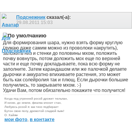
Подснежник
сказал(-а):
29.08.2011
15:03
Для формирования шара, нужно взять форму круглую
(думаю даже самим можно из проволоки накрутить),
заложить низ и стенки до половины мхом, положить
почву вовнутрь, потом доложить мох еще по верхней
части и еще почву докладываете, пока всю форму не
заполните. Затем карандашом или же палочкой делаете
дырочки и аккуратно впихиваете растения, это может
быть как солейролия так и плющ. Если дырочки большие
получились, то закрываете мхом. :-)
Удачи Вам, потом обязательно покажите что получится!
Когда под утренней росой дрожит тюльпан,
И низко, до земли, фиалка клонит стан,
Любуюсь розой я: как тихо подбирает
Бутон свою полу, дремотой сладкой пьян!
О. Хайям
мои фото
,
в контакте