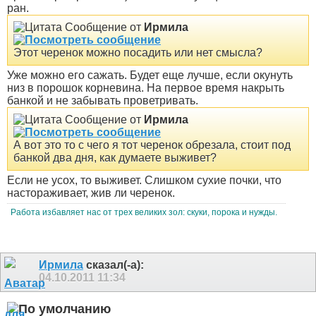
ран.
Сообщение от
Ирмила
Этот черенок можно посадить или нет смысла?
Уже можно его сажать. Будет еще лучше, если окунуть
низ в порошок корневина. На первое время накрыть
банкой и не забывать проветривать.
Сообщение от
Ирмила
А вот это то с чего я тот черенок обрезала, стоит под
банкой два дня, как думаете выживет?
Если не усох, то выживет. Слишком сухие почки, что
настораживает, жив ли черенок.
Работа избавляет нас от трех великих зол: скуки, порока и нужды.
Ирмила
сказал(-а):
04.10.2011
11:34