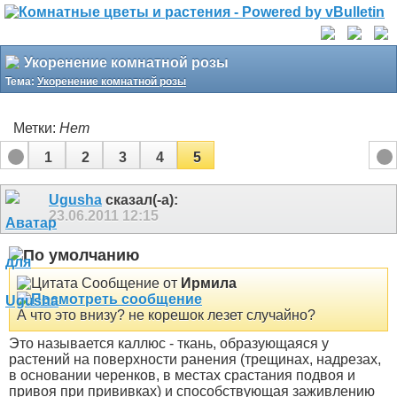
Укоренение комнатной розы
Тема:
Укоренение комнатной розы
Метки:
Нет
1
2
3
4
5
Ugusha
сказал(-а):
23.06.2011
12:15
Сообщение от
Ирмила
А что это внизу? не корешок лезет случайно?
Это называется каллюс - ткань, образующаяся у
растений на поверхности ранения (трещинах, надрезах,
в основании черенков, в местах срастания подвоя и
привоя при прививках) и способствующая заживлению