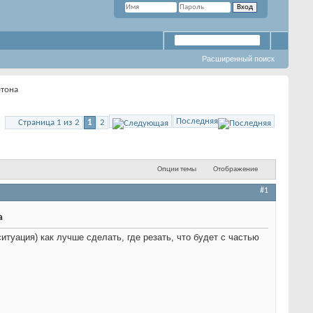
Расширенный поиск
тона
Последняя
Страница 1 из 2
1
2
Опции темы
Отображение
#1
а
итуация) как лучше сделать, где резать, что будет с частью