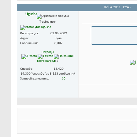
02.04.2011,
12:45
Ugusha
Trusted user
Регистрация
03.06.2009
Адрес
Тула
Сообщений
8,307
Награды
всего наград
: 3
Спасибо
13,420
14,300 "спасибо" за 5,323 сообщений
Записей в дневнике
10