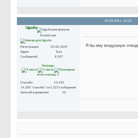
01.04.2011,
23:23
Ugusha
Trusted user
Я бы ему воздушную отводк
Регистрация
03.06.2009
Адрес
Тула
Сообщений
8,307
Награды
всего наград
: 3
Спасибо
13,420
14,300 "спасибо" за 5,323 сообщений
Записей в дневнике
10