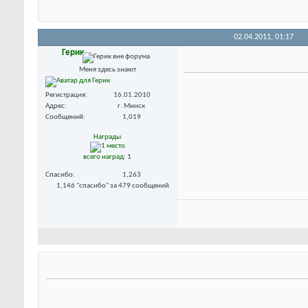
02.04.2011,
01:17
Герик
Меня здесь знают
Регистрация
16.01.2010
Адрес
г. Минск
Сообщений
1,019
Награды
всего наград
: 1
Спасибо
1,263
1,146 "спасибо" за 479 сообщений