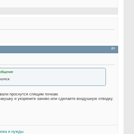
#9
нутся.
авали проснутся спящим почкам.
 макушку и укорените заново или сделаете воздушную отводку.
рока и нужды.