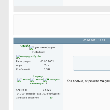
05.04.2011,
14:23
Ugusha
Trusted user
Регистрация
03.06.2009
Адрес
Тула
Сообщений
8,307
Награды
Как только, обрежете макушк
всего наград
: 3
Спасибо
13,420
14,300 "спасибо" за 5,323 сообщений
Записей в дневнике
10