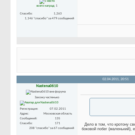
всего наград
: 1
Спасибо
1,263
1,146 "спасибо" за 479 сообщений
02.04.2011,
20:51
Nastena0610
Захожу частенько
Регистрация
07.02.2011
Адрес
Московская область
Сообщений
135
Спасибо
171
Дело в том, что кротону св
208 "спасибо" за 67 сообщений
боковой побег (маленький), 