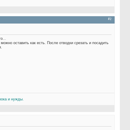
#2
то
...
можно оставить как есть. После отводки срезать и посадить
и.
рока и нужды.