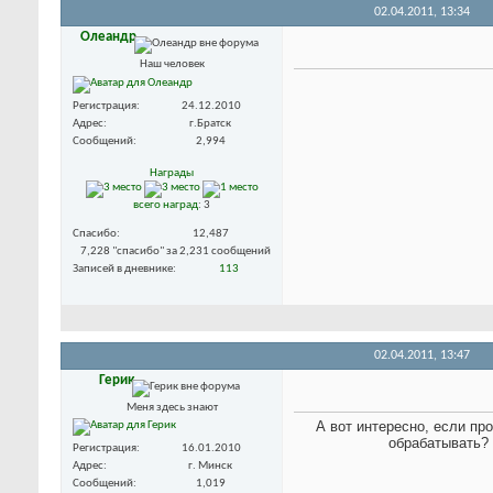
02.04.2011,
13:34
Олеандр
Наш человек
Регистрация
24.12.2010
Адрес
г.Братск
Сообщений
2,994
Награды
всего наград
: 3
Спасибо
12,487
7,228 "спасибо" за 2,231 сообщений
Записей в дневнике
113
02.04.2011,
13:47
Герик
Меня здесь знают
А вот интересно, если пр
обрабатывать? 
Регистрация
16.01.2010
Адрес
г. Минск
Сообщений
1,019