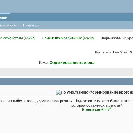
ений
ии форума
Навигация
по семействам (архив)
Семейство молочайные (архив)
Формирование кро
Показано с 1 по 10 из 19
Тема:
Формирование кротона
Формирование кротон
оголившийся ствол, думаю пора резать. Подскажите (у кого была такая с
которая останется в земле?
Вложение 62974