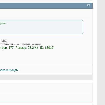
#4
льно.
охранила и загрузила заново
рока и нужды.