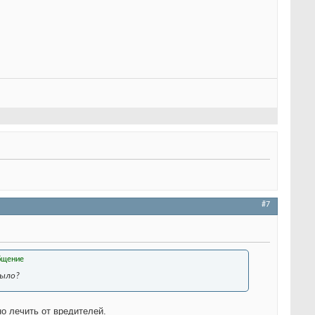
#7
было?
о лечить от вредителей.