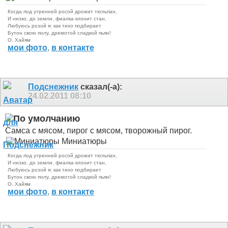
Когда под утренней росой дрожит тюльпан,
И низко, до земли, фиалка клонит стан,
Любуюсь розой я: как тихо подбирает
Бутон свою полу, дремотой сладкой пьян!
О. Хайям
мои фото
,
в контакте
Подснежник
сказал(-а):
24.02.2011
08:10
Самса с мясом, пирог с мясом, творожный пирог.
Миниатюры
Когда под утренней росой дрожит тюльпан,
И низко, до земли, фиалка клонит стан,
Любуюсь розой я: как тихо подбирает
Бутон свою полу, дремотой сладкой пьян!
О. Хайям
мои фото
,
в контакте