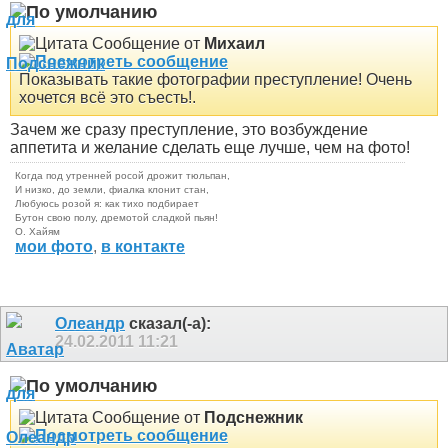
Сообщение от
Михаил
Показывать такие фотографии преступление! Очень
хочется всё это съесть!.
Зачем же сразу преступление
, это возбуждение
аппетита и желание сделать еще лучше, чем на фото!
Когда под утренней росой дрожит тюльпан,
И низко, до земли, фиалка клонит стан,
Любуюсь розой я: как тихо подбирает
Бутон свою полу, дремотой сладкой пьян!
О. Хайям
мои фото
,
в контакте
Олеандр
сказал(-а):
24.02.2011
11:21
Сообщение от
Подснежник