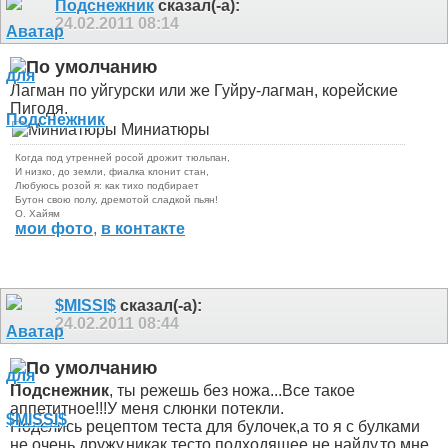
Подснежник
сказал(-а):
24.02.2011
08:14
Лагман по уйгурски или же Гуйру-лагман, корейские
Пигодя.
Миниатюры
Когда под утренней росой дрожит тюльпан,
И низко, до земли, фиалка клонит стан,
Любуюсь розой я: как тихо подбирает
Бутон свою полу, дремотой сладкой пьян!
О. Хайям
мои фото
,
в контакте
$MISSI$
сказал(-а):
24.02.2011
08:44
Подснежник
, ты режешь без ножа...
Все такое
аппетитное!!!У меня слюнки потекли
.
Поделись рецептом теста для булочек,а то я с булками
не очень дружу,никак тесто подходящее не найду,то мне