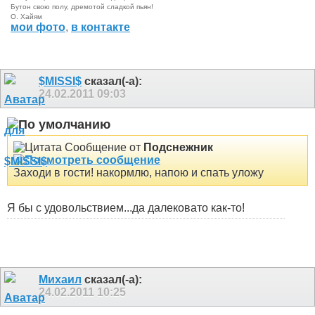
Бутон свою полу, дремотой сладкой пьян!
О. Хайям
мои фото
,
в контакте
$MISSI$
сказал(-а):
24.02.2011
09:03
Сообщение от
Подснежник
Заходи в гости! накормлю, напою и спать уложу
Я бы с удовольствием...да далековато как-то!
Михаил
сказал(-а):
24.02.2011
10:25