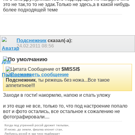
это не так,то то не эдак.Только не здесь,а в какой нибудь
более подходящей теме
Подснежник
сказал(-а):
24.02.2011
08:56
Сообщение от
$MISSI$
Подснежник
, ты режешь без ножа...
Все такое
аппетитное!!!
Заходи в гости! накормлю, напою и спать уложу
и это еще не все, только то, что под настроение попало
вот и фото остались, все остальное к сожалению не
фотографировали....
Когда под утренней росой дрожит тюльпан,
И низко, до земли, фиалка клонит стан,
Любуюсь розой я: как тихо подбирает