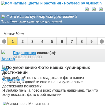
Фото наших кулинарных достижений
Тема:
Фото наших кулинарных достижений
Метки:
Нет
1
2
3
4
5
6
7
8
9
10
11
12
13
14
15
16
17
Подснежник
сказал(-а):
24.02.2011
08:03
Фото наших кулинарных
достижений
День добрый! вот мы вкладываем фото наших
цветочков, а давайте еще и наши кулинарные
достижения покажем?
Я люблю печь, а потом всех угощать например, так что
хочу показать фото моей выпечки:
Миниатюры