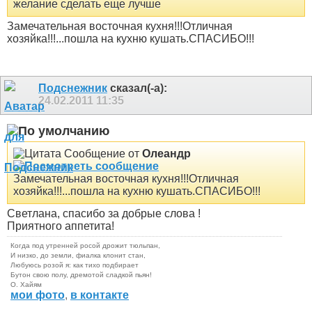
желание сделать еще лучше
Замечательная восточная кухня!!!Отличная
хозяйка!!!...пошла на кухню кушать.СПАСИБО!!!
Подснежник
сказал(-а):
24.02.2011
11:35
Сообщение от
Олеандр
Замечательная восточная кухня!!!Отличная
хозяйка!!!...пошла на кухню кушать.СПАСИБО!!!
Светлана, спасибо за добрые слова
!
Приятного аппетита!
Когда под утренней росой дрожит тюльпан,
И низко, до земли, фиалка клонит стан,
Любуюсь розой я: как тихо подбирает
Бутон свою полу, дремотой сладкой пьян!
О. Хайям
мои фото
,
в контакте