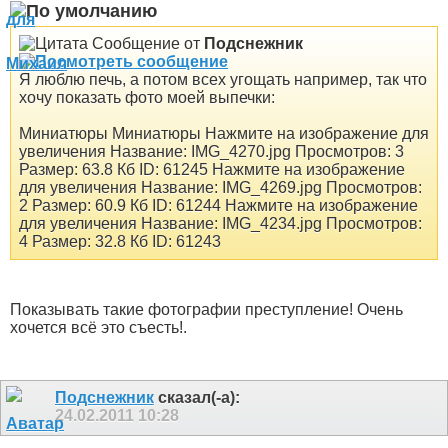
Сообщение от
Подснежник
Я люблю печь, а потом всех угощать например, так что
хочу показать фото моей выпечки:
Миниатюры Миниатюры Нажмите на изображение для
увеличения Название: IMG_4270.jpg Просмотров: 3
Размер: 63.8 Кб ID: 61245 Нажмите на изображение
для увеличения Название: IMG_4269.jpg Просмотров:
2 Размер: 60.9 Кб ID: 61244 Нажмите на изображение
для увеличения Название: IMG_4234.jpg Просмотров:
4 Размер: 32.8 Кб ID: 61243
Показывать такие фотографии преступление! Очень
хочется всё это съесть!.
Подснежник
сказал(-а):
24.02.2011
10:28