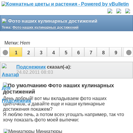
Фото наших кулинарных достижений
Тема:
Фото наших кулинарных достижений
Метки:
Нет
1
2
3
4
5
6
7
8
9
10
11
12
13
14
15
16
17
Подснежник
сказал(-а):
24.02.2011
08:03
Фото наших кулинарных
достижений
День добрый! вот мы вкладываем фото наших
цветочков, а давайте еще и наши кулинарные
достижения покажем?
Я люблю печь, а потом всех угощать например, так что
хочу показать фото моей выпечки:
Миниатюры