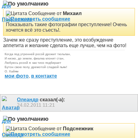
Сообщение от
Михаил
Показывать такие фотографии преступление! Очень
хочется всё это съесть!.
Зачем же сразу преступление
, это возбуждение
аппетита и желание сделать еще лучше, чем на фото!
Когда под утренней росой дрожит тюльпан,
И низко, до земли, фиалка клонит стан,
Любуюсь розой я: как тихо подбирает
Бутон свою полу, дремотой сладкой пьян!
О. Хайям
мои фото
,
в контакте
Олеандр
сказал(-а):
24.02.2011
11:21
Сообщение от
Подснежник