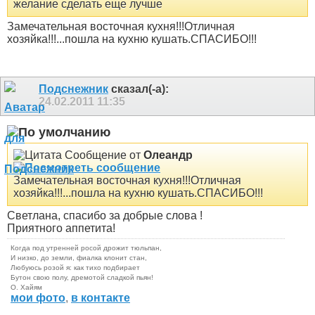
желание сделать еще лучше
Замечательная восточная кухня!!!Отличная
хозяйка!!!...пошла на кухню кушать.СПАСИБО!!!
Подснежник
сказал(-а):
24.02.2011
11:35
Сообщение от
Олеандр
Замечательная восточная кухня!!!Отличная
хозяйка!!!...пошла на кухню кушать.СПАСИБО!!!
Светлана, спасибо за добрые слова
!
Приятного аппетита!
Когда под утренней росой дрожит тюльпан,
И низко, до земли, фиалка клонит стан,
Любуюсь розой я: как тихо подбирает
Бутон свою полу, дремотой сладкой пьян!
О. Хайям
мои фото
,
в контакте