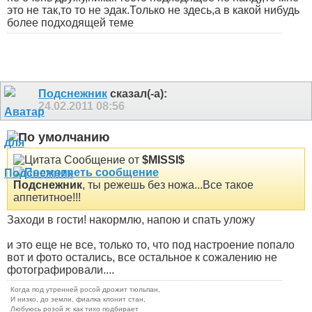
это не так,то то не эдак.Только не здесь,а в какой нибудь
более подходящей теме
Подснежник
сказал(-а):
24.02.2011
08:56
Сообщение от
$MISSI$
Подснежник
, ты режешь без ножа...
Все такое
аппетитное!!!
Заходи в гости! накормлю, напою и спать уложу
и это еще не все, только то, что под настроение попало
вот и фото остались, все остальное к сожалению не
фотографировали....
Когда под утренней росой дрожит тюльпан,
И низко, до земли, фиалка клонит стан,
Любуюсь розой я: как тихо подбирает