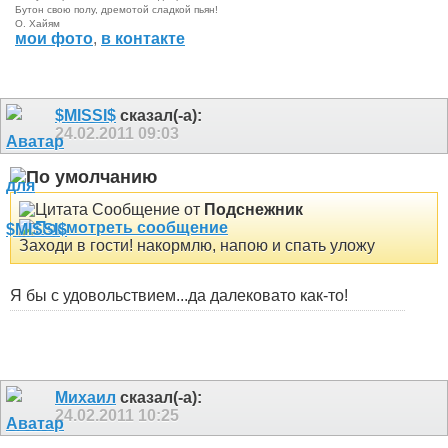
Бутон свою полу, дремотой сладкой пьян!
О. Хайям
мои фото
,
в контакте
$MISSI$
сказал(-а):
24.02.2011
09:03
Сообщение от
Подснежник
Заходи в гости! накормлю, напою и спать уложу
Я бы с удовольствием...да далековато как-то!
Михаил
сказал(-а):
24.02.2011
10:25