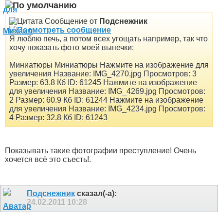
Сообщение от
Подснежник
Я люблю печь, а потом всех угощать например, так что
хочу показать фото моей выпечки:
Миниатюры Миниатюры Нажмите на изображение для
увеличения Название: IMG_4270.jpg Просмотров: 3
Размер: 63.8 Кб ID: 61245 Нажмите на изображение
для увеличения Название: IMG_4269.jpg Просмотров:
2 Размер: 60.9 Кб ID: 61244 Нажмите на изображение
для увеличения Название: IMG_4234.jpg Просмотров:
4 Размер: 32.8 Кб ID: 61243
Показывать такие фотографии преступление! Очень
хочется всё это съесть!.
Подснежник
сказал(-а):
24.02.2011
10:28