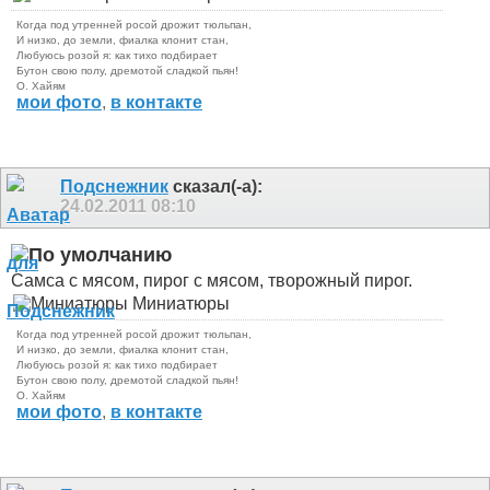
Когда под утренней росой дрожит тюльпан,
И низко, до земли, фиалка клонит стан,
Любуюсь розой я: как тихо подбирает
Бутон свою полу, дремотой сладкой пьян!
О. Хайям
мои фото
,
в контакте
Подснежник
сказал(-а):
24.02.2011
08:10
Самса с мясом, пирог с мясом, творожный пирог.
Миниатюры
Когда под утренней росой дрожит тюльпан,
И низко, до земли, фиалка клонит стан,
Любуюсь розой я: как тихо подбирает
Бутон свою полу, дремотой сладкой пьян!
О. Хайям
мои фото
,
в контакте