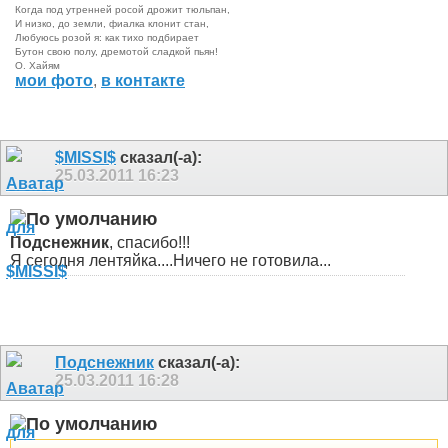
Когда под утренней росой дрожит тюльпан,
И низко, до земли, фиалка клонит стан,
Любуюсь розой я: как тихо подбирает
Бутон свою полу, дремотой сладкой пьян!
О. Хайям
мои фото
,
в контакте
$MISSI$
сказал(-а):
25.03.2011
16:23
Подснежник
, спасибо!!!
Я сегодня лентяйка....Ничего не готовила...
Подснежник
сказал(-а):
25.03.2011
16:28