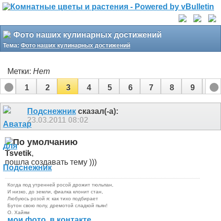
Фото наших кулинарных достижений
Тема:
Фото наших кулинарных достижений
Метки:
Нет
1
2
3
4
5
6
7
8
9
10
11
12
13
14
15
16
17
18
19
Подснежник
сказал(-а):
23.03.2011
08:02
Tsvetik
,
пошла создавать тему )))
Когда под утренней росой дрожит тюльпан,
И низко, до земли, фиалка клонит стан,
Любуюсь розой я: как тихо подбирает
Бутон свою полу, дремотой сладкой пьян!
О. Хайям
мои фото
,
в контакте