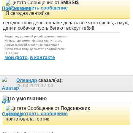
Сообщение от
$MISSI$
Я сегодня лентяйка.
сегодня твой день- вправе делать все что хочешь, а муж,
дети и собачка пусть бегают вокруг тебя!!
Когда под утренней росой дрожит тюльпан,
И низко, до земли, фиалка клонит стан,
Любуюсь розой я: как тихо подбирает
Бутон свою полу, дремотой сладкой пьян!
О. Хайям
мои фото
,
в контакте
Олеандр
сказал(-а):
25.03.2011
17:04
Сообщение от
Подснежник
приготовила тортик