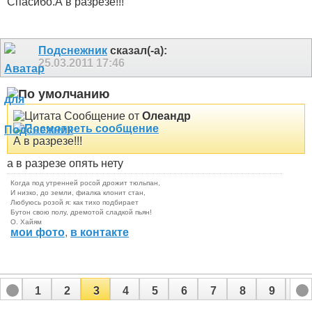
Спасибо.А в разрезе!!!
Подснежник
сказал(-а):
25.03.2011
17:46
Сообщение от
Олеандр
А в разрезе!!!
а в разрезе опять нету
Когда под утренней росой дрожит тюльпан,
И низко, до земли, фиалка клонит стан,
Любуюсь розой я: как тихо подбирает
Бутон свою полу, дремотой сладкой пьян!
О. Хайям
мои фото
,
в контакте
1
2
3
4
5
6
7
8
9
10