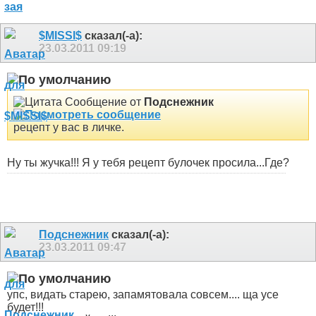
$MISSI$
сказал(-а):
23.03.2011
09:19
Сообщение от
Подснежник
рецепт у вас в личке.
Ну ты жучка!!! Я у тебя рецепт булочек просила...Где?
Подснежник
сказал(-а):
23.03.2011
09:47
упс, видать старею, запамятовала совсем.... ща усе
будет!!!