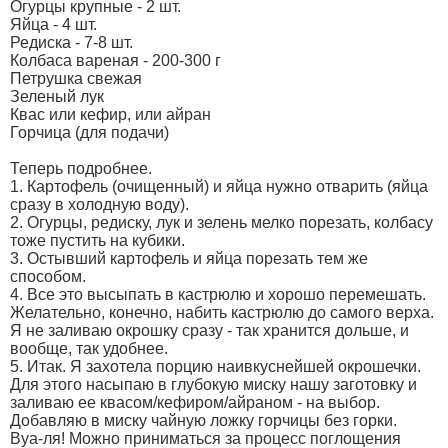
Огурцы крупные - 2 шт.
Яйца - 4 шт.
Редиска - 7-8 шт.
Колбаса вареная - 200-300 г
Петрушка свежая
Зеленый лук
Квас или кефир, или айран
Горчица (для подачи)
Теперь подробнее.
1. Картофель (очищенный) и яйца нужно отварить (яйца
сразу в холодную воду).
2. Огурцы, редиску, лук и зелень мелко порезать, колбасу
тоже пустить на кубики.
3. Остывший картофель и яйца порезать тем же
способом.
4. Все это высыпать в кастрюлю и хорошо перемешать.
Желательно, конечно, набить кастрюлю до самого верха.
Я не заливаю окрошку сразу - так хранится дольше, и
вообще, так удобнее.
5. Итак. Я захотела порцию наивкуснейшей окрошечки.
Для этого насыпаю в глубокую миску нашу заготовку и
заливаю ее квасом/кефиром/айраном - на выбор.
Добавляю в миску чайную ложку горчицы без горки.
Вуа-ля! Можно приниматься за процесс поглощения