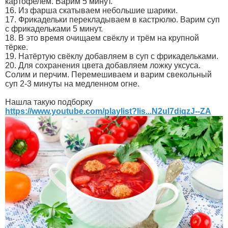
картофелем. Варим 5 минут.
16. Из фарша скатываем небольшие шарики.
17. Фрикадельки перекладываем в кастрюлю. Варим суп
с фрикадельками 5 минут.
18. В это время очищаем свёклу и трём на крупной
тёрке.
19. Натёртую свёклу добавляем в суп с фрикадельками.
20. Для сохранения цвета добавляем ложку уксуса.
Солим и перчим. Перемешиваем и варим свекольный
суп 2-3 минуты на медленном огне.
Нашла такую подборку
https://www.youtube.com/playlist?lis...N2ul7diqzJ--ZA