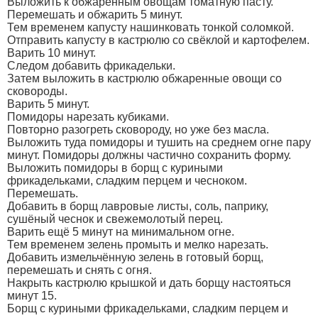
Выложить к обжаренным овощам томатную пасту.
Перемешать и обжарить 5 минут.
Тем временем капусту нашинковать тонкой соломкой.
Отправить капусту в кастрюлю со свёклой и картофелем.
Варить 10 минут.
Следом добавить фрикадельки.
Затем выложить в кастрюлю обжаренные овощи со
сковороды.
Варить 5 минут.
Помидоры нарезать кубиками.
Повторно разогреть сковороду, но уже без масла.
Выложить туда помидоры и тушить на среднем огне пару
минут. Помидоры должны частично сохранить форму.
Выложить помидоры в борщ с куриными
фрикадельками, сладким перцем и чесноком.
Перемешать.
Добавить в борщ лавровые листы, соль, паприку,
сушёный чеснок и свежемолотый перец.
Варить ещё 5 минут на минимальном огне.
Тем временем зелень промыть и мелко нарезать.
Добавить измельчённую зелень в готовый борщ,
перемешать и снять с огня.
Накрыть кастрюлю крышкой и дать борщу настояться
минут 15.
Борщ с куриными фрикадельками, сладким перцем и