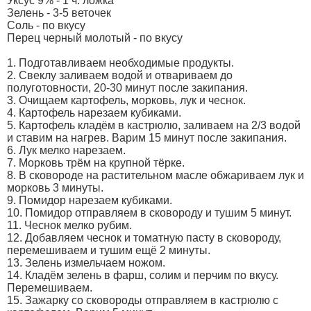
Уксус 9% - 1 ч. ложка
Зелень - 3-5 веточек
Соль - по вкусу
Перец черный молотый - по вкусу
1. Подготавливаем необходимые продукты.
2. Свеклу заливаем водой и отвариваем до
полуготовности, 20-30 минут после закипания.
3. Очищаем картофель, морковь, лук и чеснок.
4. Картофель нарезаем кубиками.
5. Картофель кладём в кастрюлю, заливаем на 2/3 водой
и ставим на нагрев. Варим 15 минут после закипания.
6. Лук мелко нарезаем.
7. Морковь трём на крупной тёрке.
8. В сковороде на растительном масле обжариваем лук и
морковь 3 минуты.
9. Помидор нарезаем кубиками.
10. Помидор отправляем в сковороду и тушим 5 минут.
11. Чеснок мелко рубим.
12. Добавляем чеснок и томатную пасту в сковороду,
перемешиваем и тушим ещё 2 минуты.
13. Зелень измельчаем ножом.
14. Кладём зелень в фарш, солим и перчим по вкусу.
Перемешиваем.
15. Зажарку со сковороды отправляем в кастрюлю с