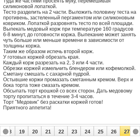
Туда же частями просеять муку, перемешивая
силиконовой лопаткой.
Тесто разделить на 2 части. Выложить половину теста на
противень, застеленный пергаментом или силиконовым
ковриком. Лопаткой разровнять тесто по всей площади.
Выпекать медовый корж при температуре 160 градусов
6-8 минут, до готовности коржа. Выпекание может занять
чуть больше или меньше времени в зависимости от
толщины коржа.
Таким же образом испечь второй корж.
У готовых коржей обрезать края.
Каждый корж разрезать на 2, 3 или 4 части.
Обрезки коржей измельчить блендером или кофемолкой.
Сметану смешать с сахарной пудрой.
Остывшие коржи промазать сметанным кремом. Верх и
бока торта тоже смазать кремом.
Обсыпать торт крошкой со всех сторон. Дать медовому
торту пропитаться в течение 3-4 часов.
Торт "Медовик" без раскатки коржей готов!
Приятного аппетита!
18
19
20
21
22
23
24
25
26
27