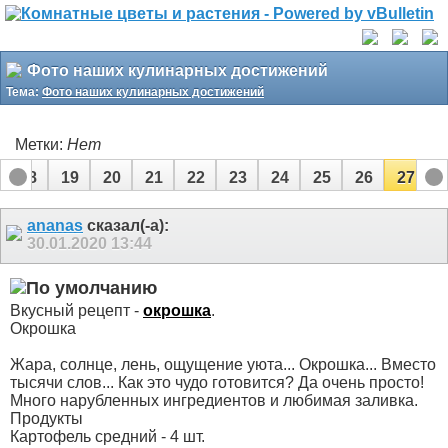
Фото наших кулинарных достижений
Тема:
Фото наших кулинарных достижений
Метки:
Нет
18
19
20
21
22
23
24
25
26
27
ananas
сказал(-а):
30.01.2020
13:44
Вкусный рецепт -
окрошка
.
Окрошка
Жара, солнце, лень, ощущение уюта... Окрошка... Вместо
тысячи слов... Как это чудо готовится? Да очень просто!
Много нарубленных ингредиентов и любимая заливка.
Продукты
Картофель средний - 4 шт.