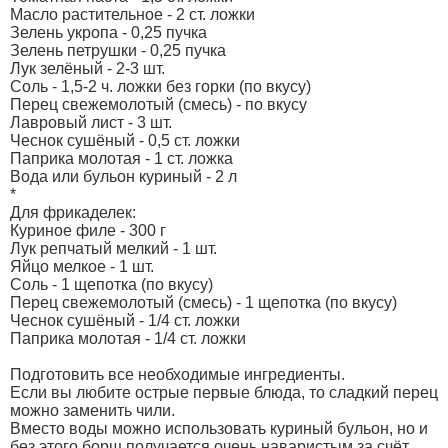
Масло растительное - 2 ст. ложки
Зелень укропа - 0,25 пучка
Зелень петрушки - 0,25 пучка
Лук зелёный - 2-3 шт.
Соль - 1,5-2 ч. ложки без горки (по вкусу)
Перец свежемолотый (смесь) - по вкусу
Лавровый лист - 3 шт.
Чеснок сушёный - 0,5 ст. ложки
Паприка молотая - 1 ст. ложка
Вода или бульон куриный - 2 л
*
Для фрикаделек:
Куриное филе - 300 г
Лук репчатый мелкий - 1 шт.
Яйцо мелкое - 1 шт.
Соль - 1 щепотка (по вкусу)
Перец свежемолотый (смесь) - 1 щепотка (по вкусу)
Чеснок сушёный - 1/4 ст. ложки
Паприка молотая - 1/4 ст. ложки
Подготовить все необходимые ингредиенты.
Если вы любите острые первые блюда, то сладкий перец
можно заменить чили.
Вместо воды можно использовать куриный бульон, но и
без этого борщ получается очень наваристым за счёт