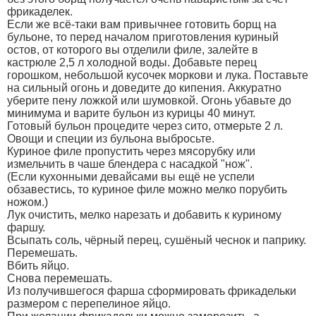
фрикаделек.
Если же всё-таки вам привычнее готовить борщ на
бульоне, то перед началом приготовления куриный
остов, от которого вы отделили филе, залейте в
кастрюле 2,5 л холодной воды. Добавьте перец
горошком, небольшой кусочек моркови и лука. Поставьте
на сильный огонь и доведите до кипения. Аккуратно
уберите пену ложкой или шумовкой. Огонь убавьте до
минимума и варите бульон из курицы 40 минут.
Готовый бульон процедите через сито, отмерьте 2 л.
Овощи и специи из бульона выбросьте.
Куриное филе пропустить через мясорубку или
измельчить в чаше блендера с насадкой "нож".
(Если кухонными девайсами вы ещё не успели
обзавестись, то куриное филе можно мелко порубить
ножом.)
Лук очистить, мелко нарезать и добавить к куриному
фаршу.
Всыпать соль, чёрный перец, сушёный чеснок и паприку.
Перемешать.
Вбить яйцо.
Снова перемешать.
Из получившегося фарша сформировать фрикадельки
размером с перепелиное яйцо.