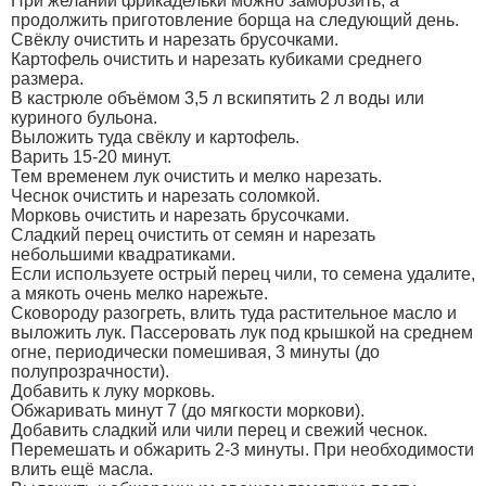
При желании фрикадельки можно заморозить, а
продолжить приготовление борща на следующий день.
Свёклу очистить и нарезать брусочками.
Картофель очистить и нарезать кубиками среднего
размера.
В кастрюле объёмом 3,5 л вскипятить 2 л воды или
куриного бульона.
Выложить туда свёклу и картофель.
Варить 15-20 минут.
Тем временем лук очистить и мелко нарезать.
Чеснок очистить и нарезать соломкой.
Морковь очистить и нарезать брусочками.
Сладкий перец очистить от семян и нарезать
небольшими квадратиками.
Если используете острый перец чили, то семена удалите,
а мякоть очень мелко нарежьте.
Сковороду разогреть, влить туда растительное масло и
выложить лук. Пассеровать лук под крышкой на среднем
огне, периодически помешивая, 3 минуты (до
полупрозрачности).
Добавить к луку морковь.
Обжаривать минут 7 (до мягкости моркови).
Добавить сладкий или чили перец и свежий чеснок.
Перемешать и обжарить 2-3 минуты. При необходимости
влить ещё масла.