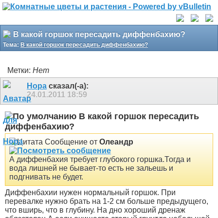
В какой горшок пересадить диффенбахию?
Тема:
В какой горшок пересадить диффенбахию?
Метки:
Нет
Нора
сказал(-а):
24.01.2011
18:59
В какой горшок пересадить
диффенбахию?
Сообщение от
Олеандр
А диффенбахия требует глубокого горшка.Тогда и
вода лишней не бывает-то есть не зальешь и
подгнивать не будет.
Диффенбахии нужен нормальный горшок. При
перевалке нужно брать на 1-2 см больше предыдущего,
что вширь, что в глубину. На дно хороший дренаж