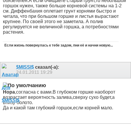
обязетелен.А если очищаете старый грунт,то небольшой
горшок нужен, также больше корневой системы на 1-2
см. Диффенбахия оплетает грунт корнями быстро и
читала, что при большом горшке и листья вырастают
крупнее. По своей этого не заметила. А полив
регулируется не величиной горшка, а потребностями
растения.
Если жизнь повернулась к тебе задом, пни её и начни новую...
$MISSI$
сказал(-а):
24.01.2011
19:29
Нора
,согласна с вами.В глубоком горшке наоборот
возрастает вероятность залива,сверху сухо будет,а
внизу-болото.
Да и какой там глубокий горшок,если корней мало.