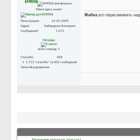
$MISSI$
Меня здесь знают
Жабка
,его пересаживать на
Регистрация
24.02.2009
Адрес
Кабардино-Балкария
Сообщений
1,072
Награды
всего наград
: 1
Спасибо
868
1
1,713 "спасибо" за 603 сообщений
Записей в дневнике
Помогите опознать (циссус)