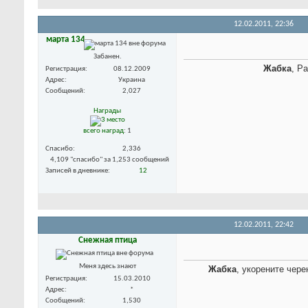
12.02.2011,
22:36
марта 134
Забанен.
Жабка
, Р
Регистрация
08.12.2009
Адрес
Украина
Сообщений
2,027
Награды
всего наград
: 1
Спасибо
2,336
4,109 "спасибо" за 1,253 сообщений
Записей в дневнике
12
12.02.2011,
22:42
Снежная птица
Меня здесь знают
Жабка
, укорените чере
Регистрация
15.03.2010
Адрес
*
Сообщений
1,530