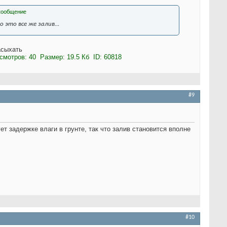
это все же залив...
асыхать
#9
ет задержке влаги в грунте, так что залив становится вполне
#10