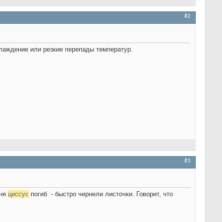
#2
хлаждение или резкие перепады температур.
#3
дня
циссус
погиб
- быстро чернели листочки. Говорит, что