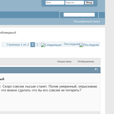
Расширенный поиск
омбовидный
Последняя
Страница 1 из 2
1
2
Опции темы
Отображение
#1
ный
т. Скоро совсем лысым станет. Полив умеренный, опрыскиваю
 что можно сделать что бы его совсем не потерять?