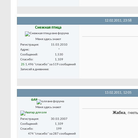
12.02.2011,
23:58
Снежная птица
Меня здесь знают
Регистрация
15.03.2010
Адрес
*
Сообщений
1,530
Спасибо
1,109
25
1,496 "спасибо" за 519 сообщений
Записей в дневнике
13.02.2011,
12:05
оля
Меня здесь знают
Жабка
, гнил
Регистрация
30.03.2007
Сообщений
1,109
Спасибо
199
474 "спасибо" за 287 сообщений