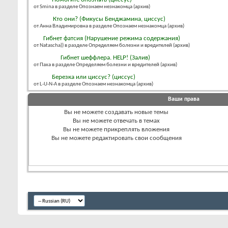
от Smina в разделе Опознаем незнакомца (архив)
Кто они? (Фикусы Бенджамина, циссус)
от Анна Владимировна в разделе Опознаем незнакомца (архив)
Гибнет фатсия (Нарушение режима содержания)
от Natascha)) в разделе Определяем болезни и вредителей (архив)
Гибнет шеффлера. HELP! (Залив)
от Паха в разделе Определяем болезни и вредителей (архив)
Березка или циссус? (циссус)
от L-U-N-A в разделе Опознаем незнакомца (архив)
Ваши права
Вы
не можете
создавать новые темы
Вы
не можете
отвечать в темах
Вы
не можете
прикреплять вложения
Вы
не можете
редактировать свои сообщения