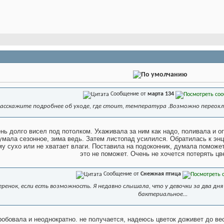
Сообщение от
марта 134
Расскажите подробнее об уходе, где стоит, температура .Возможно переох
нь долго висел под потолком. Ухаживала за ним как надо, поливала и о
умала сезонное, зима ведь. Затем листопад усилился. Обратилась к энц
у сухо или не хватает влаги. Поставила на подоконник, думала поможет,
это не поможет. Очень не хочется потерять цвет
Сообщение от
Снежная птица
еренок, если есть возможность. Я недавно слышала, что у девочки за два дн
бактериальное...
робовала и неоднократно. не получается, надеюсь цветок доживет до вес