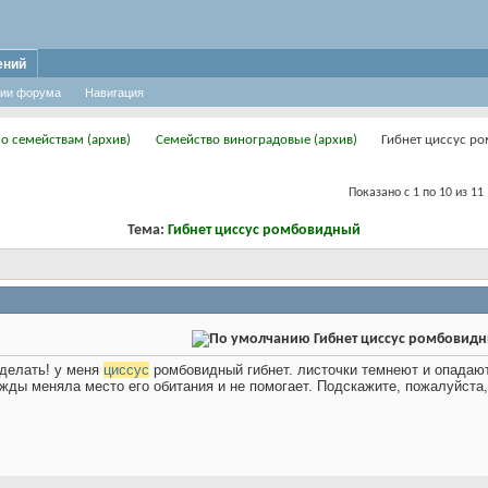
ений
ии форума
Навигация
по семействам (архив)
Семейство виноградовые (архив)
Гибнет циссус р
Показано с 1 по 10 из 11
Тема:
Гибнет циссус ромбовидный
Гибнет циссус ромбовид
 делать! у меня
циссус
ромбовидный гибнет. листочки темнеют и опадаю
жды меняла место его обитания и не помогает. Подскажите, пожалуйста,