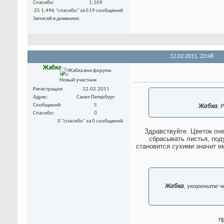
Спасибо
1,109
25
1,496 "спасибо" за 519 сообщений
Записей в дневнике
12.02.2011,
23:48
Жабка
Новый участник
Регистрация
12.02.2011
Адрес
Санкт-Петербург
Сообщений
5
Жабка
, 
Спасибо
0
0 "спасибо" за 0 сообщений
Здравствуйте. Цветок оче
сбрасывать листья, под
становится сухими значит ем
Жабка
, укорените ч
п