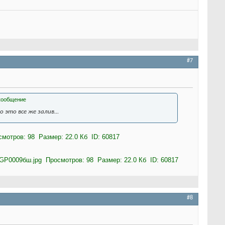
#7
это все же залив...
#8