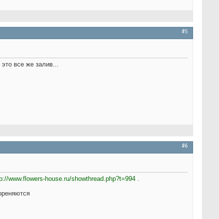
#5
 это все же залив...
#6
tp://www.flowers-house.ru/showthread.php?t=994
.
кореняются