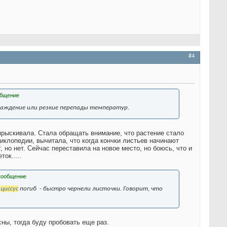
#4
лаждение или резкие перепады температур.
прыскивала. Стала обращать внимание, что растение стало
иклопедии, вычитала, что когда кончки листьев начинают
 но нет. Сейчас переставила на новое место, но боюсь, что и
ок.....
я
циссус
погиб
- быстро чернели листочки. Говорит, что
ны, тогда буду пробовать еще раз.