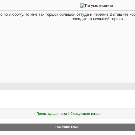
до,по любому.По мне так горшок большой,оттуда и перелив.Вытащите,ко
посадить в меньший горшок.
«
Предыдущая тема
|
Следующая тема
»
Похожие темы