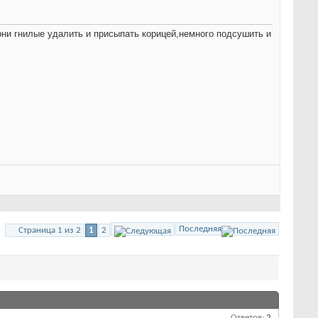
рни гнилые удалить и присыпать корицей,немного подсушить и
Последняя
Страница 1 из 2
1
2
Ответов:
2