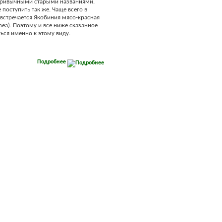
привычными старыми названиями.
 поступить так же. Чаще всего в
встречается Якобиния мясо-красная
rnea). Поэтому и все ниже сказанное
ться именно к этому виду.
Подробнее