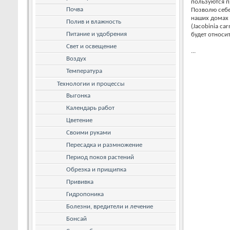
пользуются 
Почва
Позволю себе
наших домах 
Полив и влажность
(Jacobinia ca
Питание и удобрения
будет относи
Свет и освещение
...
Воздух
Температура
Технологии и процессы
Выгонка
Календарь работ
Цветение
Своими руками
Пересадка и размножение
Период покоя растений
Обрезка и прищипка
Прививка
Гидропоника
Болезни, вредители и лечение
Бонсай