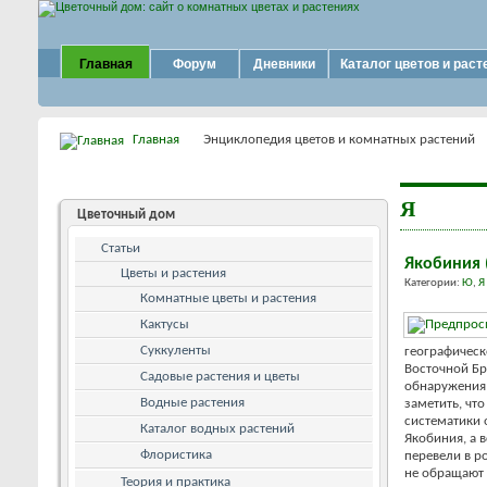
Главная
Форум
Дневники
Каталог цветов и раст
Главная
Энциклопедия цветов и комнатных растений
Я
Цветочный дом
Статьи
Якобиния 
Цветы и растения
Категории:
Ю
,
Я
Комнатные цветы и растения
Кактусы
Суккуленты
географическ
Восточной Бр
Садовые растения и цветы
обнаружения 
Водные растения
заметить, чт
систематики 
Каталог водных растений
Якобиния, а 
Флористика
перевели в р
не обращают 
Теория и практика