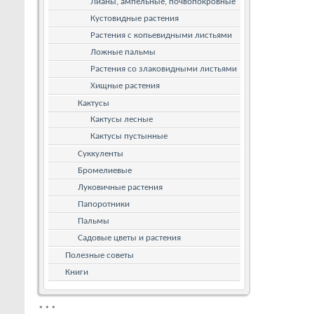
Лианы, ампельные, почвопокровные
Кустовидные растения
Растения с копьевидными листьями
Ложные пальмы
Растения со злаковидными листьями
Хищные растения
Кактусы
Кактусы лесные
Кактусы пустынные
Суккуленты
Бромелиевые
Луковичные растения
Папоротники
Пальмы
Садовые цветы и растения
Полезные советы
Книги
*
*
*