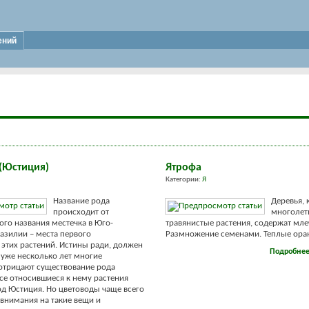
ений
(Юстиция)
Ятрофа
Категории:
Я
Название рода
Деревья, 
происходит от
многолет
ого названия местечка в Юго-
травянистые растения, содержат мле
азилии – места первого
Размножение семенами. Теплые оранж
этих растений. Истины ради, должен
Подробне
о уже несколько лет многие
отрицают существование рода
все относившиеся к нему растения
од Юстиция. Но цветоводы чаще всего
внимания на такие вещи и