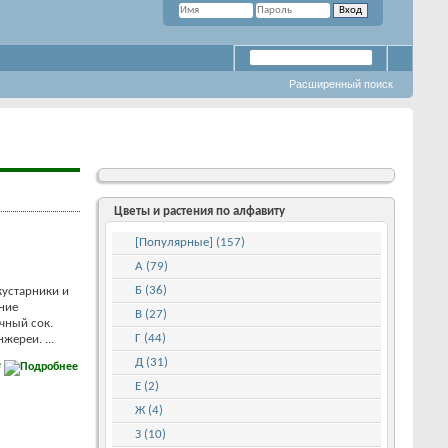
Расширенный поиск
Цветы и растения по алфавиту
[Популярные] (157)
А (79)
Б (36)
кустарники и
ние
В (27)
чный сок.
Г (44)
ереи. ...
Д (31)
е
Е (2)
Ж (4)
З (10)