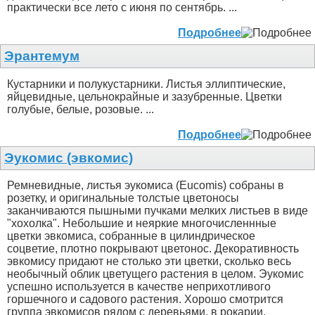
практически все лето с июня по сентябрь. ...
Подробнее
Эрантемум
Кустарники и полукустарники. Листья эллиптические,
яйцевидные, цельнокрайные и зазубренные. Цветки
голубые, белые, розовые. ...
Подробнее
Эукомис (эвкомис)
Ремневидные, листья эукомиса (Eucomis) собраны в
розетку, и оригинальные толстые цветоносы
заканчиваются пышными пучками мелких листьев в виде
"хохолка". Небольшие и неяркие многочисленнные
цветки эвкомиса, собранные в цилиндрическое
соцветие, плотно покрывают цветонос. Декоративность
эвкомису придают не столько эти цветки, сколько весь
необычный облик цветущего растения в целом. Эукомис
успешно используется в качестве неприхотливого
горшечного и садового растения. Хорошо смотрится
группа эвкомисов рядом с деревьями, в рокарии.