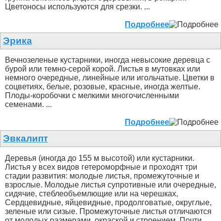
Цветоносы используются для срезки. ...
Подробнее
Эрика
Вечнозеленые кустарники, иногда невысокие деревца с
бурой или темно-серой корой. Листья в мутовках или
немного очередные, линейные или игольчатые. Цветки в
соцветиях, белые, розовые, красные, иногда желтые.
Плоды-коробочки с мелкими многочисленными
семенами. ...
Подробнее
Эвкалипт
Деревья (иногда до 155 м высотой) или кустарники.
Листья у всех видов гетероморфные и проходят три
стадии развития: молодые листья, промежуточные и
взрослые. Молодые листья супротивные или очередные,
сидячие, стеблеобъемлющие или на черешках,
Сердцевидные, яйцевидные, продолговатые, округлые,
зеленые или сизые. Промежуточные листья отличаются
от молодых размерами, окраской и строением. Почти