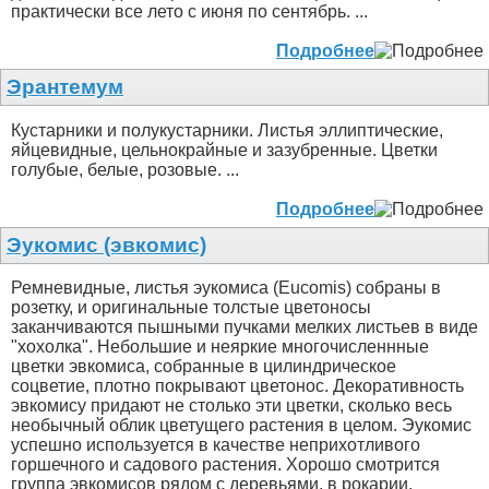
практически все лето с июня по сентябрь. ...
Подробнее
Эрантемум
Кустарники и полукустарники. Листья эллиптические,
яйцевидные, цельнокрайные и зазубренные. Цветки
голубые, белые, розовые. ...
Подробнее
Эукомис (эвкомис)
Ремневидные, листья эукомиса (Eucomis) собраны в
розетку, и оригинальные толстые цветоносы
заканчиваются пышными пучками мелких листьев в виде
"хохолка". Небольшие и неяркие многочисленнные
цветки эвкомиса, собранные в цилиндрическое
соцветие, плотно покрывают цветонос. Декоративность
эвкомису придают не столько эти цветки, сколько весь
необычный облик цветущего растения в целом. Эукомис
успешно используется в качестве неприхотливого
горшечного и садового растения. Хорошо смотрится
группа эвкомисов рядом с деревьями, в рокарии.