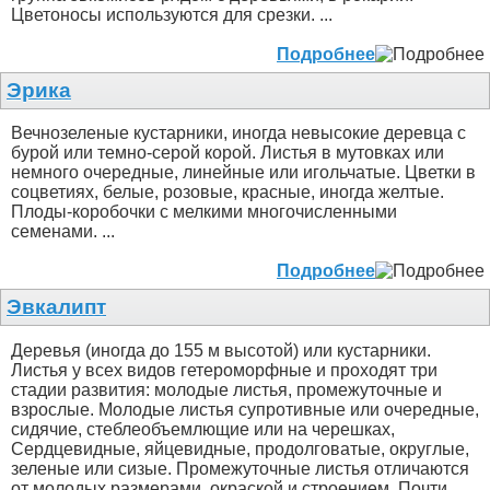
Цветоносы используются для срезки. ...
Подробнее
Эрика
Вечнозеленые кустарники, иногда невысокие деревца с
бурой или темно-серой корой. Листья в мутовках или
немного очередные, линейные или игольчатые. Цветки в
соцветиях, белые, розовые, красные, иногда желтые.
Плоды-коробочки с мелкими многочисленными
семенами. ...
Подробнее
Эвкалипт
Деревья (иногда до 155 м высотой) или кустарники.
Листья у всех видов гетероморфные и проходят три
стадии развития: молодые листья, промежуточные и
взрослые. Молодые листья супротивные или очередные,
сидячие, стеблеобъемлющие или на черешках,
Сердцевидные, яйцевидные, продолговатые, округлые,
зеленые или сизые. Промежуточные листья отличаются
от молодых размерами, окраской и строением. Почти