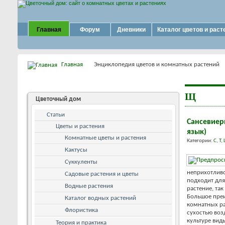
Главная
Форум
Дневники
Каталог цветов и раст
Главная
Энциклопедия цветов и комнатных растений
Щ
Цветочный дом
Статьи
Сансевиер
Цветы и растения
язык)
Комнатные цветы и растения
Категории:
С
,
Т
,
Кактусы
Суккуленты
неприхотливо
Садовые растения и цветы
подходит для
Водные растения
растение, та
Большое преи
Каталог водных растений
комнатных ра
Флористика
сухостью воз
культуре вид
Теория и практика