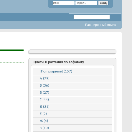
Расширенный поиск
Цветы и растения по алфавиту
[Популярные] (157)
А (79)
Б (36)
В (27)
Г (44)
Д (31)
Е (2)
Ж (4)
З (10)