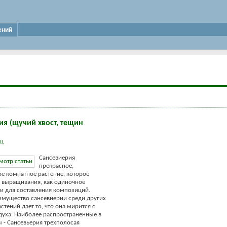
ений
ия (щучий хвост, тещин
Щ
Сансевиерия
прекрасное,
е комнатное растение, которое
 выращивания, как одиночное
к и для составления композиций.
мущество сансевиерии среди других
стений дает то, что она мирится с
духа. Наиболее распространенные в
ы - Cансевьерия трехполосая