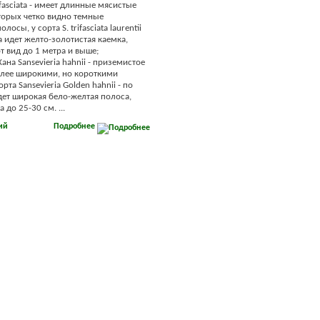
rifasciata - имеет длинные мясистые
оторых четко видно темные
осы, у сорта S. trifasciata laurentii
а идет желто-золотистая каемка,
т вид до 1 метра и выше;
ана Sansevieria hahnii - приземистое
олее широкими, но короткими
орта Sansevieria Golden hahnii - по
дет широкая бело-желтая полоса,
 до 25-30 см. ...
ий
Подробнее