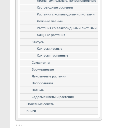
Лианы, ампельные, почвопокровные
Кустовидные растения
Растения с копьевидными листьями
Ложные пальмы
Растения со злаковидными листьями
Хищные растения
Кактусы
Кактусы лесные
Кактусы пустынные
Суккуленты
Бромелиевые
Луковичные растения
Папоротники
Пальмы
Садовые цветы и растения
Полезные советы
Книги
*
*
*