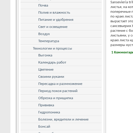
Sansevieria t
Почва
листья, на к
поперечные пол
Полив и влажность
по краю лист
Питание и удобрения
вырастает это
сансевьерия Х
Свет и освещение
растение с б
Воздух
листьями, у с
краю листа и
Температура
размеры куста
Технологии и процессы
1 Комментар
Выгонка
Календарь работ
Цветение
Своими руками
Пересадка и размножение
Период покоя растений
Обрезка и прищипка
Прививка
Гидропоника
Болезни, вредители и лечение
Бонсай