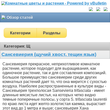
Обзор статей
Категории
Разделы
Категория: Щ
Сансевиерия (щучий хвост, тещин язык)
Сансевиерия прекрасное, неприхотливое комнатное
растение, которое подходит для выращивания, как
одиночное растение, так и для составления композиций.
Большое преимущество сансевиерии среди других
комнатных растений дает то, что она мирится с сухостью
воздуха. Наиболее распространенные в культуре виды -
Cансевьерия трехполосая Sansevieria trifasciata - имеет
длинные мясистые листья, на которых четко видно
темные поперечные полосы, у сорта S. trifasciata laurentii
по краю листа идет желто-золотистая каемка, вырастает
этот вид до 1 метра и выше; сансевьерия Хана