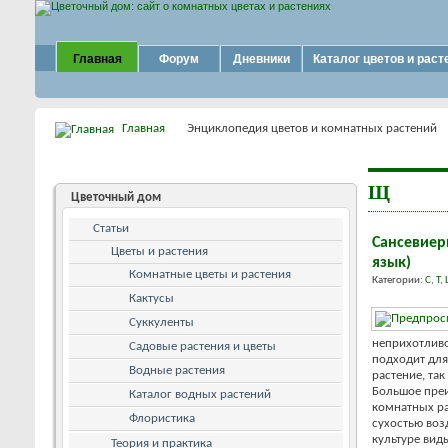
Главная
Форум
Дневники
Каталог цветов и раст
Главная
Энциклопедия цветов и комнатных растений
Щ
Цветочный дом
Статьи
Сансевиер
Цветы и растения
язык)
Комнатные цветы и растения
Категории:
С
,
Т
,
Кактусы
Суккуленты
неприхотливо
Садовые растения и цветы
подходит для
Водные растения
растение, та
Большое преи
Каталог водных растений
комнатных ра
Флористика
сухостью воз
культуре вид
Теория и практика