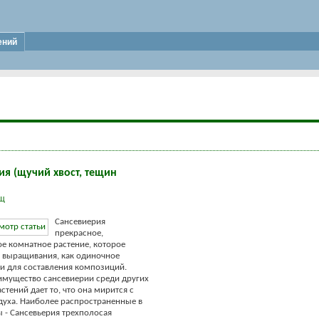
ений
ия (щучий хвост, тещин
Щ
Сансевиерия
прекрасное,
е комнатное растение, которое
 выращивания, как одиночное
к и для составления композиций.
мущество сансевиерии среди других
стений дает то, что она мирится с
духа. Наиболее распространенные в
ы - Cансевьерия трехполосая