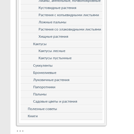
Лианы, ампельные, почвопокровные
Кустовидные растения
Растения с копьевидными листьями
Ложные пальмы
Растения со злаковидными листьями
Хищные растения
Кактусы
Кактусы лесные
Кактусы пустынные
Суккуленты
Бромелиевые
Луковичные растения
Папоротники
Пальмы
Садовые цветы и растения
Полезные советы
Книги
*
*
*