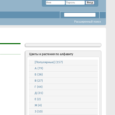
Расширенный поиск
Цветы и растения по алфавиту
[Популярные] (157)
А (79)
Б (36)
В (27)
Г (44)
Д (31)
Е (2)
Ж (4)
З (10)