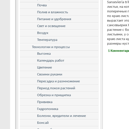
Sansevieria t
Почва
листья, на к
поперечные пол
Полив и влажность
по краю лист
Питание и удобрения
вырастает это
сансевьерия Х
Свет и освещение
растение с б
Воздух
листьями, у с
краю листа и
Температура
размеры куста
Технологии и процессы
1 Комментар
Выгонка
Календарь работ
Цветение
Своими руками
Пересадка и размножение
Период покоя растений
Обрезка и прищипка
Прививка
Гидропоника
Болезни, вредители и лечение
Бонсай