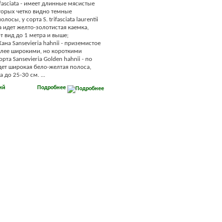
rifasciata - имеет длинные мясистые
оторых четко видно темные
осы, у сорта S. trifasciata laurentii
а идет желто-золотистая каемка,
т вид до 1 метра и выше;
ана Sansevieria hahnii - приземистое
олее широкими, но короткими
орта Sansevieria Golden hahnii - по
дет широкая бело-желтая полоса,
 до 25-30 см. ...
ий
Подробнее