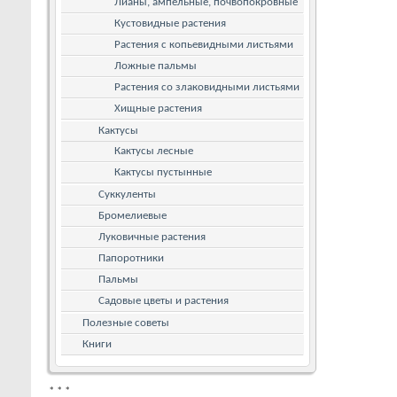
Лианы, ампельные, почвопокровные
Кустовидные растения
Растения с копьевидными листьями
Ложные пальмы
Растения со злаковидными листьями
Хищные растения
Кактусы
Кактусы лесные
Кактусы пустынные
Суккуленты
Бромелиевые
Луковичные растения
Папоротники
Пальмы
Садовые цветы и растения
Полезные советы
Книги
*
*
*