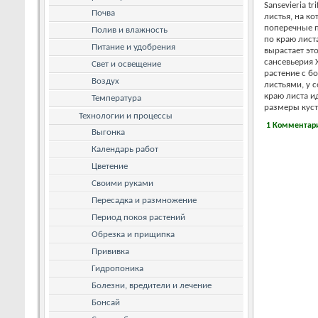
Sansevieria t
Почва
листья, на к
поперечные пол
Полив и влажность
по краю лист
Питание и удобрения
вырастает это
сансевьерия Х
Свет и освещение
растение с б
Воздух
листьями, у с
краю листа и
Температура
размеры куста
Технологии и процессы
1 Комментар
Выгонка
Календарь работ
Цветение
Своими руками
Пересадка и размножение
Период покоя растений
Обрезка и прищипка
Прививка
Гидропоника
Болезни, вредители и лечение
Бонсай