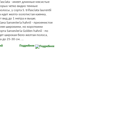
rifasciata - имеет длинные мясистые
оторых четко видно темные
осы, у сорта S. trifasciata laurentii
а идет желто-золотистая каемка,
т вид до 1 метра и выше;
ана Sansevieria hahnii - приземистое
олее широкими, но короткими
орта Sansevieria Golden hahnii - по
дет широкая бело-желтая полоса,
 до 25-30 см. ...
ий
Подробнее