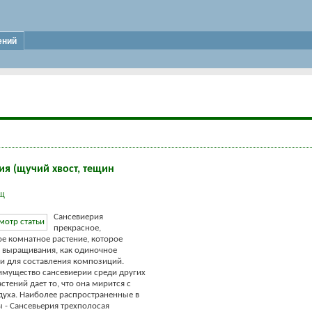
ений
ия (щучий хвост, тещин
Щ
Сансевиерия
прекрасное,
е комнатное растение, которое
 выращивания, как одиночное
к и для составления композиций.
мущество сансевиерии среди других
стений дает то, что она мирится с
духа. Наиболее распространенные в
ы - Cансевьерия трехполосая