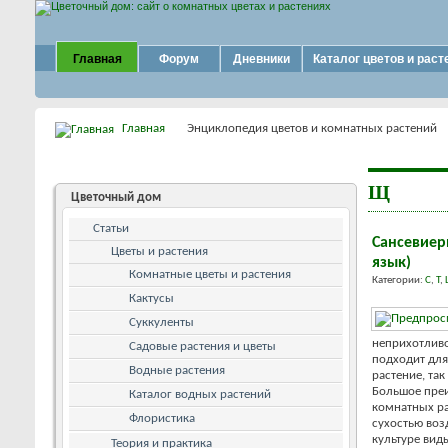
Главная
Форум
Дневники
Каталог цветов и раст
Главная
Энциклопедия цветов и комнатных растений
Щ
Цветочный дом
Статьи
Сансевиер
Цветы и растения
язык)
Комнатные цветы и растения
Категории:
С
,
Т
,
Кактусы
Суккуленты
неприхотливо
Садовые растения и цветы
подходит для
Водные растения
растение, та
Большое преи
Каталог водных растений
комнатных ра
Флористика
сухостью воз
культуре вид
Теория и практика