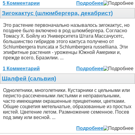
5 Комментарии
Подробнее
Зигокактус (шлюмбергера, декабрист)
Это растение первоначально называлось зигокактус, но
позднее было включено в род шлюмбергера. Согласно
Томасу Х. Бойлу из Университета Штата Массачусетс,
большинство гибридов этого кактуса получено от
Schlumbergera truncata и Schlumbergera russelliana. Эти
эпифитные растения - уроженцы Южной Америки и,
прежде всего, Бразилии. ...
1 Комментарий
Подробнее
Шалфей (сальвия)
Однолетники, многолетники. Кустарники с цельными или
перисто-рассеченными листьями и неправильными,
часто имеющими окрашенные прицветники, цветками.
Общие соцветия метельчатые, образованные из простых
кистей. Цветение летом. Размножение семенное. Посев
под зиму или весной. ...
Подробнее